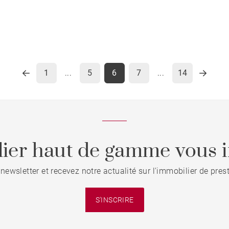
1
5
6
7
14
...
...
ier haut de gamme vous i
 newsletter et recevez notre actualité sur l'immobilier de pre
S'INSCRIRE