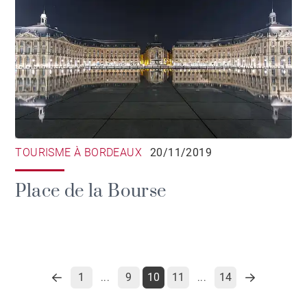
TOURISME À BORDEAUX
20/11/2019
Place de la Bourse
1
9
10
11
14
...
...