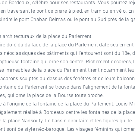
 de Bordeaux, célèbre pour ses restaurants. Vous pourrez rej
 en traversant le pont de pierre à pied, en tram ou en vélo. En v
oindre le pont Chaban Delmas ou le pont au Sud près de la g
s architecturaux de la place du Parlement
aire doré du dallage de la place du Parlement date seulement
es néoclassiques des bâtiments qui l’entourent sont du 18e,
ptueuse fontaine qui orne son centre. Richement décorées, 
es immeubles de la place du Parlement tirent notamment leu
acarons sculptés au-dessus des fenêtres et de leurs balconn
fontaine du Parlement se trouve dans l’alignement de la font
es, qui orne la place de la Bourse toute proche.
te à l’origine de la fontaine de la place du Parlement, Louis-M
également réalisé à Bordeaux centre les fontaines de la place
e la place Nansouty. Le bassin circulaire et les figures qui le
t sont de style néo-baroque. Les visages féminins qui ornen