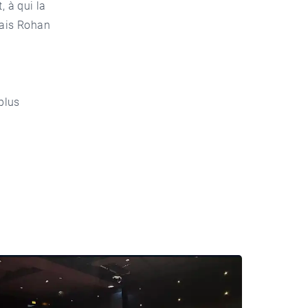
, à qui la
lais Rohan
plus