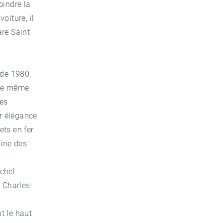
oindre la
oiture, il
are Saint
 de 1980,
 de même
les
r élégance
ets en fer
aine des
ichel
 Charles-
t le haut