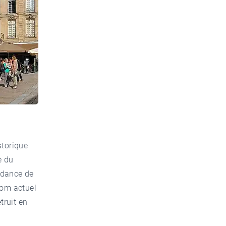
storique
e du
endance de
nom actuel
truit en