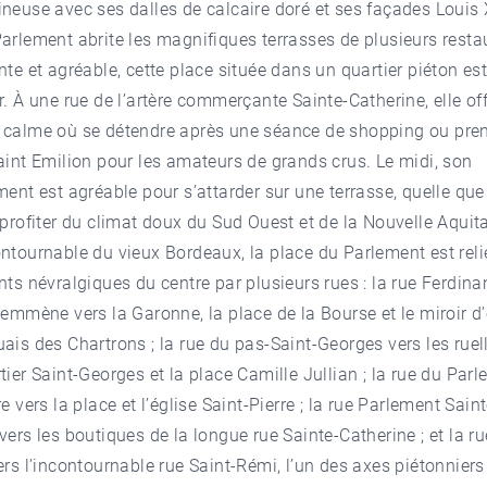
neuse avec ses dalles de calcaire doré et ses façades Louis 
arlement abrite les magnifiques terrasses de plusieurs resta
nte et agréable, cette place située dans un quartier piéton est
r. À une rue de l’artère commerçante Sainte-Catherine, elle of
 calme où se détendre après une séance de shopping ou pre
aint Emilion pour les amateurs de grands crus. Le midi, son
ment est agréable pour s’attarder sur une terrasse, quelle que 
 profiter du climat doux du Sud Ouest et de la Nouvelle Aquit
ntournable du vieux Bordeaux, la place du Parlement est rel
nts névralgiques du centre par plusieurs rues : la rue Ferdina
 emmène vers la Garonne, la place de la Bourse et le miroir d
ais des Chartrons ; la rue du pas-Saint-Georges vers les ruel
tier Saint-Georges et la place Camille Jullian ; la rue du Par
e vers la place et l’église Saint-Pierre ; la rue Parlement Saint
vers les boutiques de la longue rue Sainte-Catherine ; et la r
ers l’incontournable rue Saint-Rémi, l’un des axes piétonniers