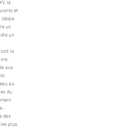
XV, la
urants et
 idéale
fre un
ndre un
soit la
aine.
iée aux
nd-
’eau au
les du
lement
e-
ue des
 les plus