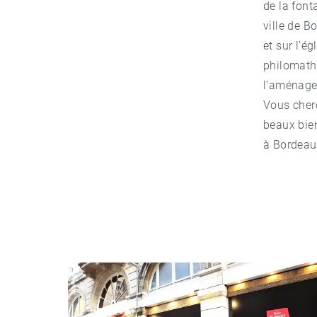
de la font
ville de B
et sur l’é
philomathi
l’aménagem
Vous cher
beaux bie
à Bordeau