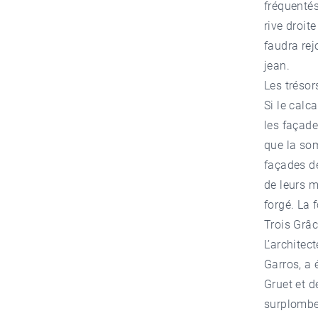
fréquentés
rive droite
faudra rej
jean.
Les trésor
Si le calc
les façad
que la som
façades d
de leurs m
forgé. La 
Trois Grâc
L’architec
Garros, a 
Gruet et d
surplomben