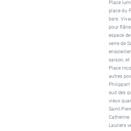
Place lumi
place du P
bars. Viva
pour flâne
espace de
verre de S
ensoleille
saison, et
Place inco
autres poi
Philippart
sud des qu
vieux quar
Saint-Pierr
Catherine 
Lauriers v