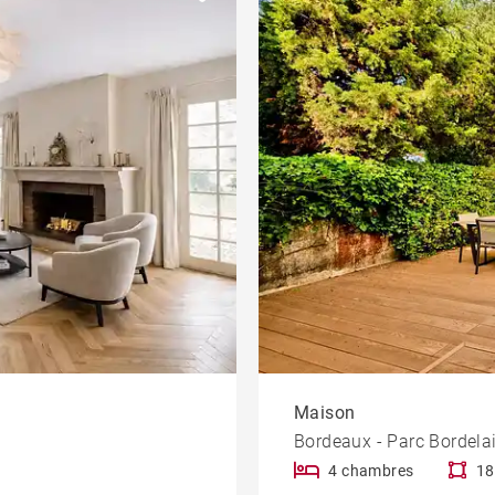
Jardin
Salle de sport
eau
Bureau et
Immeuble
commerce
Ascenseur
Patio
Vue dégagée
iété
Cheminée
À rénover
Climatisation
Vue Dordogne
Maison
Bordeaux - Parc Bordela
4 chambres
18