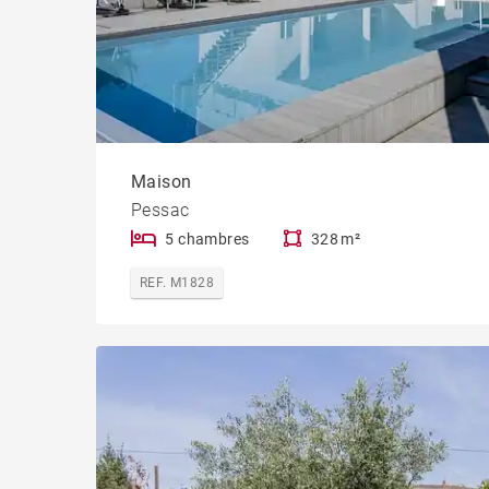
Maison
Pessac
5 chambres
328 m²
REF. M1828