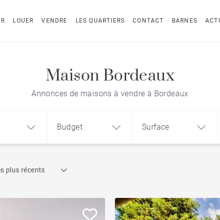
ER
LOUER
VENDRE
LES QUARTIERS
CONTACT
BARNES
ACT
Maison Bordeaux
Annonces de maisons à vendre à Bordeaux
Budget
Surface
Recherche par référence
s plus récents
1
2
3
m²
€
€
Terrasse
ement
Maison
Loft
Piscine