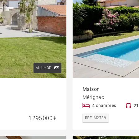
Visite 3D
Maison
Mérignac
4 chambres
21
1 295 000 €
REF. M2739