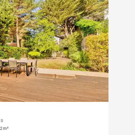
Cave à vin
Salle cinéma
Parking
Dépendance
Exclusivité
Vue Garonne
Balcon
Parc
is
2 m²