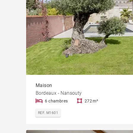
Maison
Bordeaux - Nansouty
6 chambres
272 m²
REF. M1601