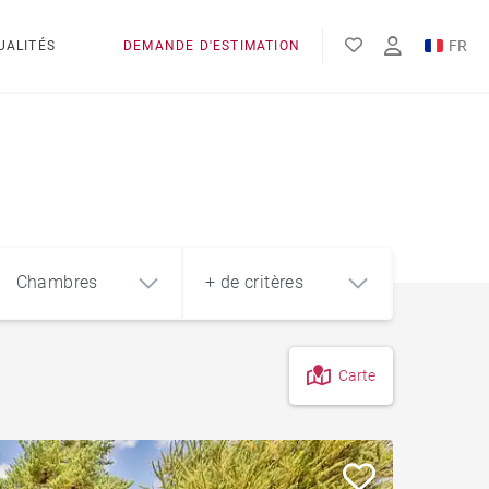
FR
UALITÉS
DEMANDE D'ESTIMATION
EN
Chambres
+ de critères
Carte
4
5+
m²
Cave
Garage