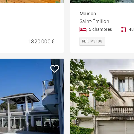
Maison
Saint-Émilion
5 chambres
48
1 820 000 €
REF. M3108