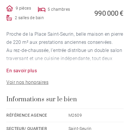
9 pièces
5 chambres
990 000 €
2 salles de bain
Proche de la Place Saint-Seurin, belle maison en pierre
de 220 m² aux prestations anciennes conservées.
Au rez-de-chaussée, l'entrée distribue un double salon
traversant et une cuisine indépendante, tout deux
ouvert sur une terrasse de 80 m².
En savoir plus
Au 1er étage, trois grandes chambres, deux salles de
Voir nos honoraires
bain et un dressing.
Au 2ème étage, une grande pièce pouvant faire office
Informations sur le bien
de salle de jeux, un chambre avec un point d'eau et un
bureau.
Une grande cave et deux places de stationnements
RÉFÉRENCE AGENCE
M2609
complètent ce joli bien.
SECTEUR/ QUARTIER
Saint-Seurin