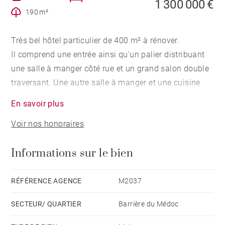
1 300 000 €
190 m²
Très bel hôtel particulier de 400 m² à rénover.
Il comprend une entrée ainsi qu'un palier distribuant
une salle à manger côté rue et un grand salon double
traversant. Une autre salle à manger et une cuisine
avec arrière cuisine complètent ce niveau. Au 1er
En savoir plus
étage, cinq chambres dont une avec terrasse, trois
Voir nos honoraires
salles de bains et une salle d'eau.
Au second étage, trois chambres, une salle d'eau, et
Informations sur le bien
un bureau sous comble ainsi que des combles. Au
dernier étage, une pièce traversante. Une cave de 60
m² complète ce bien rare et unique.
RÉFÉRENCE AGENCE
M2037
Deux places de parking sont inclues.
SECTEUR/ QUARTIER
Barrière du Médoc