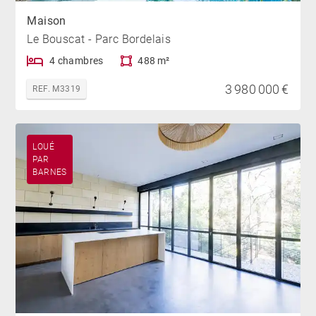
Maison
Le Bouscat - Parc Bordelais
4 chambres
488 m²
3 980 000 €
REF. M3319
LOUÉ
PAR
BARNES