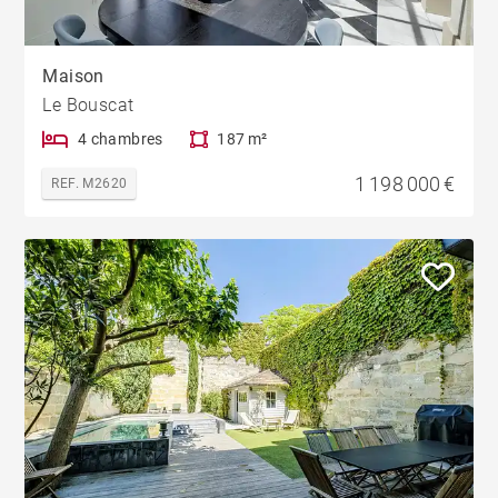
Maison
Le Bouscat
4 chambres
187 m²
1 198 000 €
REF. M2620