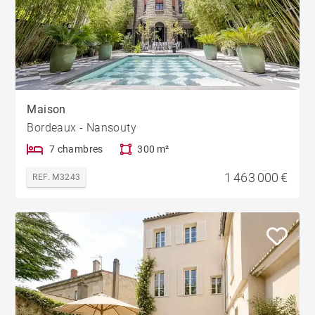
Maison
Bordeaux - Nansouty
7 chambres
300 m²
1 463 000 €
REF. M3243