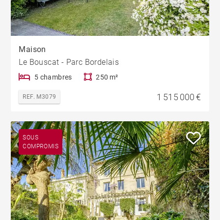
Maison
Le Bouscat - Parc Bordelais
5 chambres
250 m²
1 515 000 €
REF. M3079
SOUS
COMPROMIS