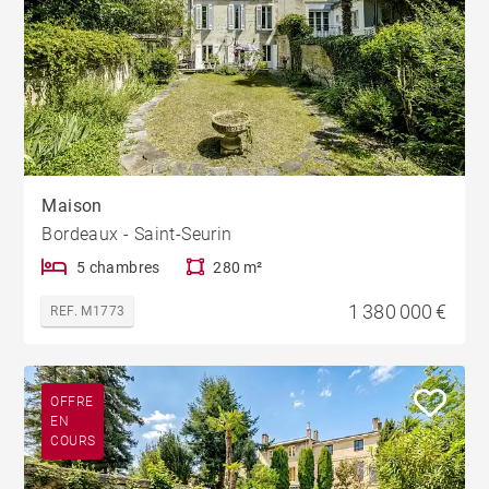
Maison
Bordeaux - Saint-Seurin
5 chambres
280 m²
1 380 000 €
REF. M1773
OFFRE
EN
COURS