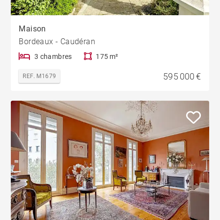
Maison
Bordeaux - Caudéran
3 chambres
175 m²
595 000 €
REF. M1679