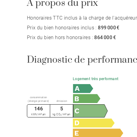
A propos du prix
Honoraires TTC inclus à la charge de l'acquéreur
Prix du bien honoraires inclus :
899 000 €
Prix du bien hors honoraires :
864 000 €
Diagnostic de performanc
Logement très performant
consommation
(énergie primaire)
émission
146
5
kWh/m².an
kg CO₂/m².an