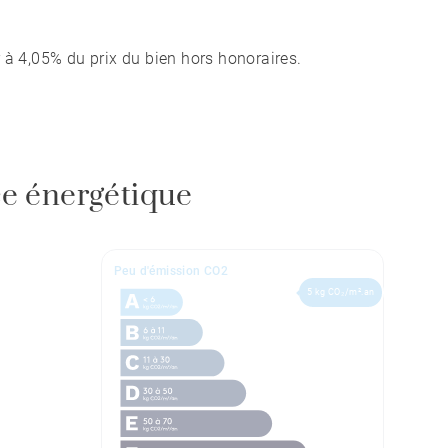
 à 4,05% du prix du bien hors honoraires.
e énergétique
Peu d'émission CO2
5 kg CO₂/m².an