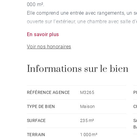
000 m².
Elle comprend une entrée avec rangements, un sé
ouverte sur l'extérieur, une chambre avec salle d
comprenant une arrière-cuisine, une buanderie e
En savoir plus
À l'étage, un palier dessert quatre chambres dont
Voir nos honoraires
une salle de bains.
Cette maison bénéficie également d'un appartem
que de plusieurs places de stationnement.
Informations sur le bien
Maison lumineuse située dans un environnement
de la gare.
RÉFÉRENCE AGENCE
M3265
P
TYPE DE BIEN
Maison
C
SURFACE
235 m²
S
B
TERRAIN
1 000 m²