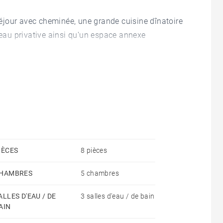
jour avec cheminée, une grande cuisine dînatoire
'eau privative ainsi qu'un espace annexe
t un bureau.
 une suite parentale avec dressing et salle d'eau et
ent indépendant de 45 m², d'un grand garage ainsi
 recherché, proche des commerces, du tramway et
IÈCES
8 pièces
HAMBRES
5 chambres
ALLES D'EAU / DE
3 salles d'eau / de bain
AIN