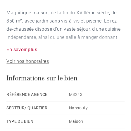
Magnifique maison, de la fin du XVIIIème siècle, de
350 m², avec jardin sans vis-à-vis et piscine. Le rez-
de-chaussée dispose d'un vaste séjour, d'une cuisine
indépendante, ainsi qu'une salle à manger donnant
sur l'extérieur. Au 1er étage, suite parentale avec salle
En savoir plus
de bains et dressing, deux chambres et une salle de
Voir nos honoraires
bains.
Au 2ème étage, deux chambres, deux bureaux, une
Informations sur le bien
buanderie et une salle de bains.
Au sous-sol, une cave aménagée en salle de sport et
un local technique. Un parking deux voitures complète
RÉFÉRENCE AGENCE
M3243
ce bien d'exception. Prestations de très grande
SECTEUR/ QUARTIER
Nansouty
qualité.
TYPE DE BIEN
Maison