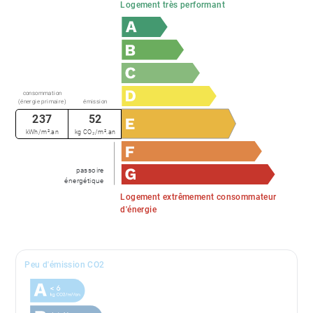
Logement très performant
consommation
(énergie primaire)
émission
237
52
kWh/m².an
kg CO₂/m².an
passoire
énergétique
Logement extrêmement consommateur
d'énergie
Peu d'émission CO2