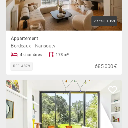
Visite 3D
Appartement
Bordeaux - Nansouty
4 chambres
173 m²
685 000 €
REF. A879