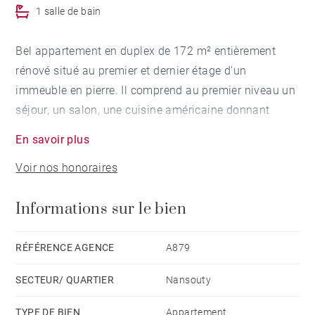
1 salle de bain
Bel appartement en duplex de 172 m² entièrement
rénové situé au premier et dernier étage d'un
immeuble en pierre. Il comprend au premier niveau un
séjour, un salon, une cuisine américaine donnant
accès sur une terrasse exposée plein sud, deux
En savoir plus
chambres et une salle de bains. A l'étage, deux
Voir nos honoraires
chambres, une salle de bains et une buanderie. Une
cave complète ce bien. Aucun travaux n'est à prévoir.
Informations sur le bien
Prestations haut de gamme.Place de parking
sécurisée possible à la location. (Proposition
d'aménagement virtuel non contractuelle)
RÉFÉRENCE AGENCE
A879
SECTEUR/ QUARTIER
Nansouty
TYPE DE BIEN
Appartement