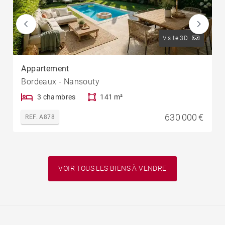
Visite 3D
Appartement
Bordeaux - Nansouty
3 chambres
141 m²
630 000 €
REF. A878
VOIR TOUS LES BIENS À VENDRE