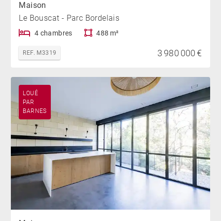
Maison
Le Bouscat - Parc Bordelais
4 chambres
488 m²
3 980 000 €
REF. M3319
LOUÉ
PAR
BARNES