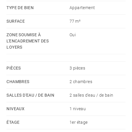
€ (entretien et électricité des communs, eau froide et
TYPE DE BIEN
Appartement
TOM)
SURFACE
77 m²
Loyer TCC : 1 430 €
Dépôt de garantie : 1 mois de loyer HC
ZONE SOUMISE À
Oui
L'ENCADREMENT DES
Loyer de référence : 877,50 € - loyer majoré : 1050 €
LOYERS
PIÈCES
3 pièces
CHAMBRES
2 chambres
SALLES D'EAU / DE BAIN
2 salles d'eau / de bain
NIVEAUX
1 niveau
ÉTAGE
1er étage