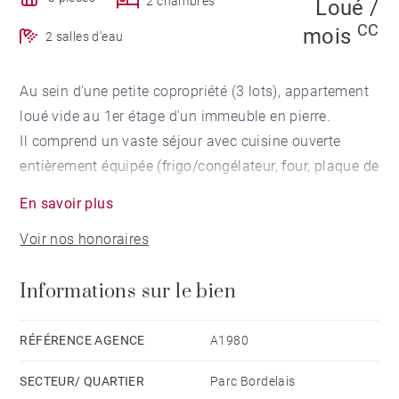
2 chambres
Loué /
CC
mois
2 salles d'eau
Au sein d'une petite copropriété (3 lots), appartement
loué vide au 1er étage d'un immeuble en pierre.
Il comprend un vaste séjour avec cuisine ouverte
entièrement équipée (frigo/congélateur, four, plaque de
cuisson, hotte, évier, lave-vaisselle) donnant sur une
En savoir plus
terrasse de 10 m². A l'arrière, un WC, deux chambres
Voir nos honoraires
(10,93 m²et 10,98 m² sans placard) avec chacune sa
pièce d'eau et un balcon filant.
Informations sur le bien
Atout : climatisation, 1ère mise en location, cuisine
équipée, terrasse et cave.
RÉFÉRENCE AGENCE
A1980
Loyer HC : 1350 € dont complément de loyer 300 €
SECTEUR/ QUARTIER
Parc Bordelais
Provision mensuelle avec régularisation annuelle : 80