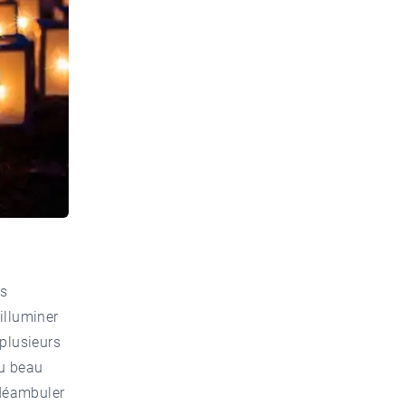
es
illuminer
 plusieurs
du beau
 déambuler