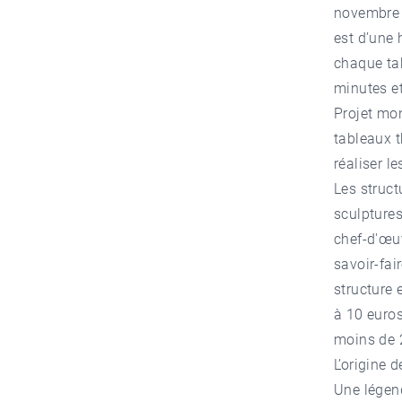
novembre a
est d’une 
chaque tab
minutes et
Projet mo
tableaux 
réaliser l
Les struct
sculptures
chef-d'œuv
savoir-fai
structure 
à 10 euros
moins de
L’origine 
Une légend