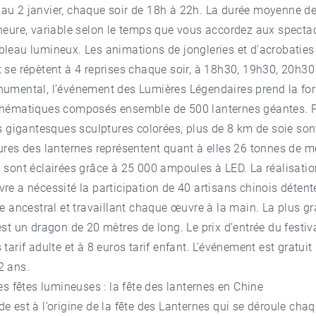
u 2 janvier, chaque soir de 18h à 22h. La durée moyenne de 
heure, variable selon le temps que vous accordez aux spectac
leau lumineux. Les animations de jongleries et d’acrobaties
 se répètent à 4 reprises chaque soir, à 18h30, 19h30, 20h30
numental, l’événement des Lumières Légendaires prend la fo
thématiques composés ensemble de 500 lanternes géantes. 
es gigantesques sculptures colorées, plus de 8 km de soie sont
ures des lanternes représentent quant à elles 26 tonnes de mé
 sont éclairées grâce à 25 000 ampoules à LED. La réalisation
re a nécessité la participation de 40 artisans chinois détent
re ancestral et travaillant chaque œuvre à la main. La plus g
est un dragon de 20 mètres de long. Le prix d’entrée du festiva
 tarif adulte et à 8 euros tarif enfant. L’événement est gratuit
 2 ans.
des fêtes lumineuses : la fête des lanternes en Chine
e est à l’origine de la fête des Lanternes qui se déroule cha