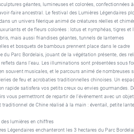
sculptures géantes, lumineuses et colorées, confectionnées à
voir-faire ancestral. Le festival des Lumières Légendaires pl
dans un univers féerique animé de créatures réelles et chimé
uxuriants et de fleurs colorées : lotus et nymphéas, tigres et 
libris, mais aussi friandises géantes, tunnels de lanternes
nelles et bosquets de bambous prennent place dans le cadre
 du Parc Bordelais, jouant de la végétation présente, des rel
s reflets dans l’eau. Les illuminations sont présentées sous f
ien souvent musicales, et le parcours animé de nombreuses s
leries de feu et acrobaties traditionnelles chinoises. Un espa
on rapide satisfera vos petits creux ou envies gourmandes. 
rs vous permettront de repartir de l’événement avec un objet
 traditionnel de Chine réalisé à la main : éventail, petite lant
l des lumières en chiffres
res Légendaires enchanteront les 3 hectares du Parc Bordela