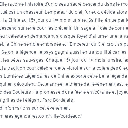
Elle raconte l’histoire d’un oiseau sacré descendu dans le m
 tué par un chasseur. L’empereur du ciel, furieux, décide alors
 la Chine au 15ᵉ jour du 1ᵉʳ mois lunaire. Sa fille, émue par l
escend sur terre pour les prévenir. Un sage a l’idée de contrer
reur céleste en demandant à chaque foyer d’allumer une lant
iel, la Chine semble embrasée et l’Empereur du Ciel croit sa p
 Selon la légende, le pays gagna aussi en tranquillité car les
t les bêtes sauvages. Chaque 15ᵉ jour du 1ᵉʳ mois lunaire, le
 la tradition pour célébrer cette victoire sur la colère des Cie
es Lumières Légendaires de Chine exporte cette belle légende 
 qui en découlent. Cette année, le thème de l’événement est 
x des Couleurs : la promesse d’une féerie envoûtante et joye
s grilles de l’élégant Parc Bordelais !
 d'informations sur cet évènement
umiereslegendaires.com/ville/bordeaux/