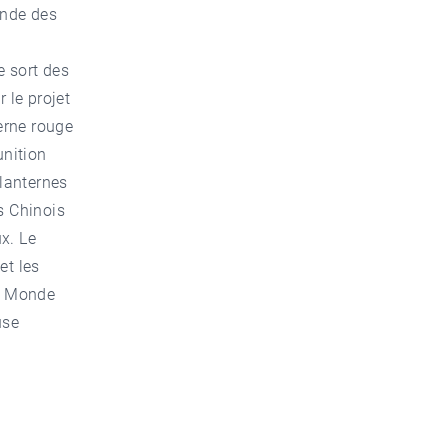
onde des
e sort des
 le projet
erne rouge
unition
 lanternes
s Chinois
ux. Le
et les
le Monde
use