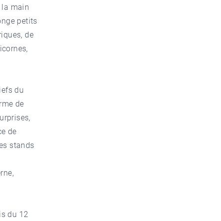
 la main
onge petits
riques, de
licornes,
iefs du
orme de
urprises,
ce de
Des stands
erne,
is du 12