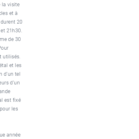
la visite
les et à
 durent 20
 et 21h30.
rme de 30
Pour
 utilisés.
tal et les
 d’un tel
eurs d’un
rande
l est fixé
 pour les
que année