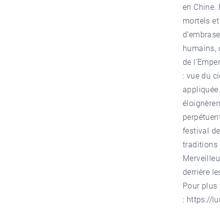
en Chine. 
mortels et
d’embraser
humains, d
de l’Empe
: vue du c
appliquée.
éloignèren
perpétuent
festival d
traditions
Merveilleu
derrière le
Pour plus
:
https://l