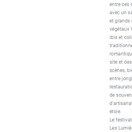
entre ces 
avec un sa
et grands 
végétaux l
ibis et co
tradition
romantique
site et de
scènes, b
entre jong
restaurati
de souveni
d’artisanat
étole.
Le festiva
Les Lumiè