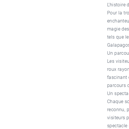
L’histoire
Pour la tr
enchanteur
magie des 
tels que le
Galapago
Un parcou
Les visite
roux rayon
fascinant 
parcours 
Un spectac
Chaque soi
reconnu, p
visiteurs 
spectacle 