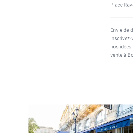
Place Rave
Envie de d
Inscrivez-
nos idées 
vente à B