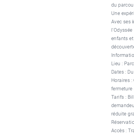
du parcou
Une expéri
Avec ses
l’Odyssée 
enfants e
découverte
Informati
Lieu : Pa
Dates : D
Horaires :
fermeture 
Tarifs : B
demandeur
réduite gr
Réservati
Accès : Tr