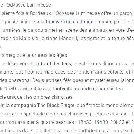
 de l’Odyssée Lumineuse
oisième fois à Bordeaux, l’Odyssée Lumineuse offre un parco
 qui sensibilise à la
biodiversité en danger
. Inspiré par la na
lumières, le parcours met en scène des animaux en voie d’ex
 tapir de Malaisie, le singe Mandrill, les tigres et la tortue gé
s.
rs magique pour tous les âges
urs découvriront la
forêt des fées
, la vallée des dinosaures, l
nants, des licornes magiques, des fonds marins colorés, et l
des pharaons. Des surprises féériques et mystérieuses jalonn
de 1h30, accessible aux
fauteuils roulants et poussettes
.
le unique : les ombres chinoises
r, la
compagnie The Black Finger
, duo français mondialeme
ropose un spectacle d’ombres chinoises poétique et visuel. 
pourront assister à quatre séances : 18h30, 19h30, 20h30 et 
est inclus dans le billet et se marie parfaitement à l’univers