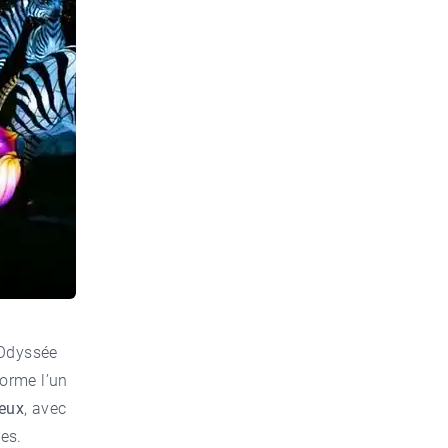
’Odyssée
orme l’un
neux
, avec
es.