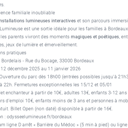
rs.
ence familiale inoubliable
installations lumineuses interactives
et son parcours immersi
Lumineuse est une sortie idéale pour les familles à Bordeaux
t les parents vivront des moments
magiques et poétiques
, en
s, jeux de lumière et émerveillement.
ons pratiques
rc Bordelais - Rue du Bocage, 33000 Bordeaux
u 12 décembre 2025 au 11 janvier 2026
 Ouverture du parc dès 18h00 (entrées possibles jusqu’à 21h3
à 22h. Fermetures exceptionnelles les 15/12 et 05/01
illet enchanteur à partir de 10€, adultes 13€, enfants 3-12 ans
s d’emploi 10€, enfants moins de 3 ans et personnes à mobi
atuit. Billet Open (non daté) disponible à partir de 16€.
on :
odysseelumineuse.fr/bordeaux
am ligne D arrêt « Barrière du Médoc » (5 min à pied) ou ligne 