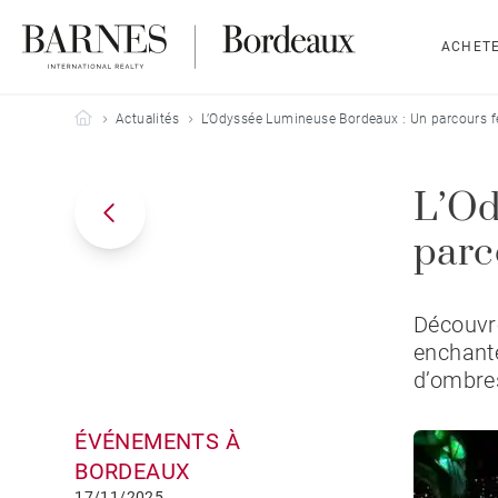
ACHET
Barnes Bordeaux
Actualités
L’Odyssée Lumineuse Bordeaux : Un parcours fé
L’Od
parc
Découvr
enchante
d’ombres
ÉVÉNEMENTS À
BORDEAUX
17/11/2025