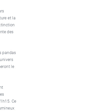
urs
ture et la
tinction
ante des
es pandas
’univers
eront le
nt
Les
21h15. Ce
 lumineux