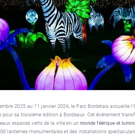
embre 2025 au 11 janvier 2026, le
Parc Bordelais
accueille l
 pour sa troisième édition à Bordeaux. Cet événement transf
eaux espaces verts de la ville en un
monde féérique et lumi
00 lanternes monumentales et des installations spectaculair