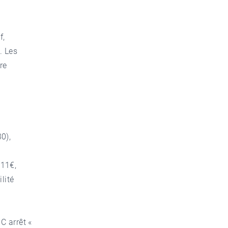
f,
. Les
tre
0),
 11€,
lité
C arrêt «