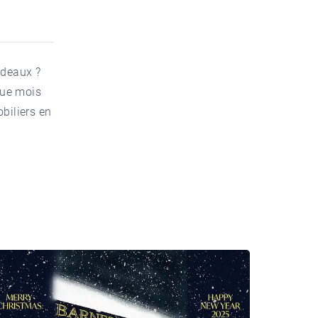
6
ordeaux ?
que mois
biliers en