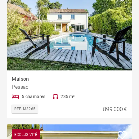
Maison
Pessac
5 chambres
235 m²
899 000 €
REF. M3265
EXCLUSIVITÉ