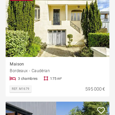
Maison
Bordeaux - Caudéran
3 chambres
175 m²
595 000 €
REF. M1679