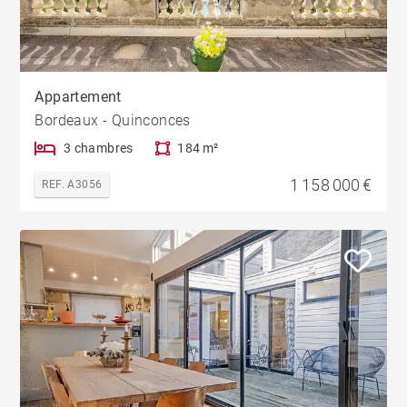
Appartement
Bordeaux - Quinconces
3 chambres
184 m²
1 158 000 €
REF. A3056