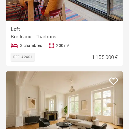
Loft
Bordeaux - Chartrons
3 chambres
200 m²
1 155 000 €
REF. A2401