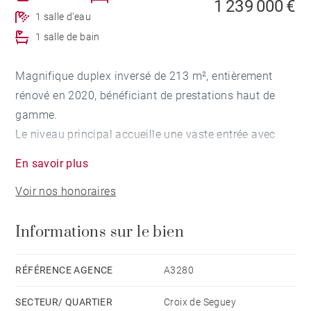
1 239 000 €
1 salle d'eau
1 salle de bain
Magnifique duplex inversé de 213 m², entièrement
rénové en 2020, bénéficiant de prestations haut de
gamme.
Le niveau principal accueille une vaste entrée avec
dressing et local à vélos, deux chambres, une salle de
En savoir plus
bains avec douche ainsi qu'une suite parentale
Voir nos honoraires
disposant de sa salle de douche privative.
En rez-de-jardin, une salle de musique est complétée
Informations sur le bien
par une pièce de stockage ainsi qu'une buanderie.
Les pièces de réception, aux volumes généreux et
baignée de lumière grâce à de larges ouvertures,
RÉFÉRENCE AGENCE
A3280
réunissent un salon, une salle à manger et une cuisine
SECTEUR/ QUARTIER
Croix de Seguey
dînatoire aux lignes contemporaines. Cet ensemble