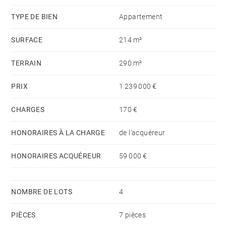
s'ouvre de plain-pied sur un somptueux jardin
TYPE DE BIEN
Appartement
paysager de 290 m², véritable écrin de verdure offrant
SURFACE
214 m²
intimité, sérénité et un cadre de vie exceptionnel.
TERRAIN
290 m²
PRIX
1 239 000 €
CHARGES
170 €
HONORAIRES À LA CHARGE
de l'acquéreur
HONORAIRES ACQUÉREUR
59 000 €
NOMBRE DE LOTS
4
PIÈCES
7 pièces