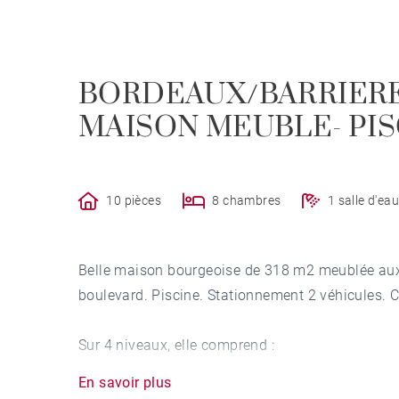
BORDEAUX/BARRIER
MAISON MEUBLE- PIS
10 pièces
8 chambres
1 salle d'ea
Belle maison bourgeoise de 318 m2 meublée aux p
boulevard. Piscine. Stationnement 2 véhicules. 
Sur 4 niveaux, elle comprend :
Au RDC : une vaste entrée, un bureau, un salon, 
En savoir plus
Au 1er étage : un palier desservant 1 chambre pa