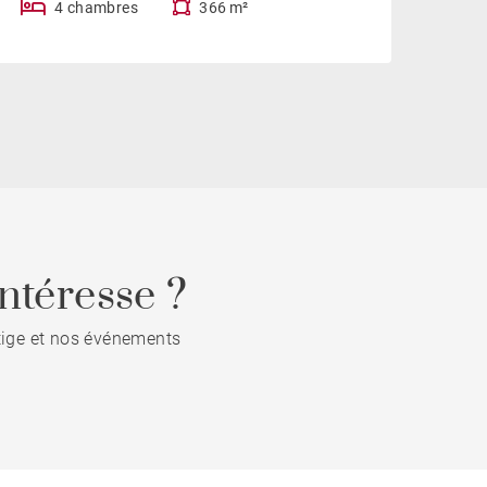
4 chambres
366 m²
ntéresse ?
stige et nos événements