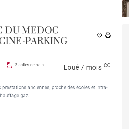
E DU MEDOC-
M
CINE-PARKING
CC
u
3 salles de bain
Loué / mois
restations anciennes, proche des écoles et intra-
Chauffage gaz.
une salle à manger et une cuisine.
rentale avec salle d'eau et dressing, 2 chambres se