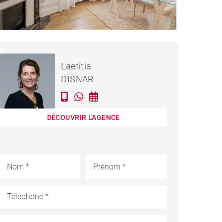
AISON BORDEAUX - 319 M²
CC
Loué / mois
Laetitia
DISNAR
DÉCOUVRIR L'AGENCE