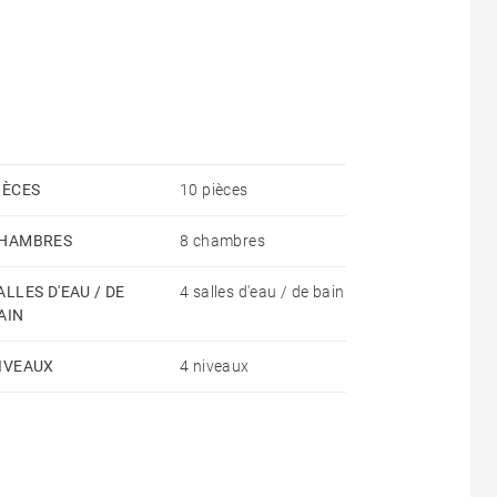
 de bains avec douche.
ngerie, cellier et cave.
s, proximité commerces, écoles et centre ville, tram
IÈCES
10 pièces
HAMBRES
8 chambres
ALLES D'EAU / DE
4 salles d'eau / de bain
AIN
 dont 3€ pour l'état des lieux d'entrée) Bail Code
IVEAUX
4 niveaux