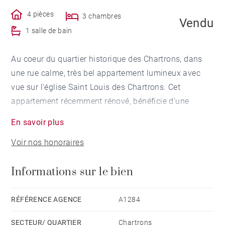
4 pièces
3 chambres
Vendu
1 salle de bain
Au coeur du quartier historique des Chartrons, dans
une rue calme, très bel appartement lumineux avec
vue sur l'église Saint Louis des Chartrons. Cet
appartement récemment rénové, bénéficie d'une
bonne distribution avec un beau salon-salle à
En savoir plus
manger-cuisine exposé plein sud, une suite parentale
Voir nos honoraires
avec salle d'eau et dressing, deux chambres avec
rangements et une salle de bain.
Informations sur le bien
Un projet de surélévation, réalisé par un architecte,
avec pièce de 18 m² supplémentaires et une terrasse
de 19m² environ a été réalisé pour ce bien, qui a déjà
RÉFÉRENCE AGENCE
A1284
reçu les autorisations de la mairie et de la co-propriété
SECTEUR/ QUARTIER
Chartrons