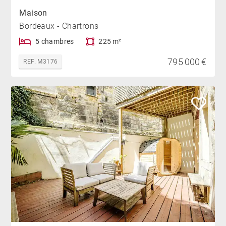
Maison
Bordeaux - Chartrons
5 chambres
225 m²
795 000 €
REF. M3176