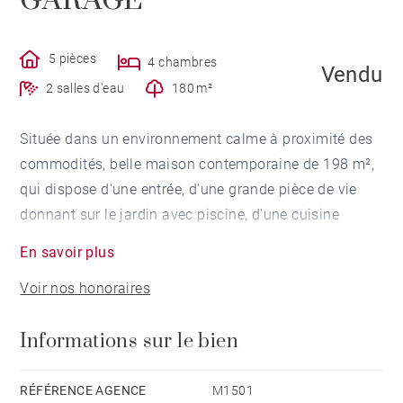
GARAGE
5 pièces
4 chambres
Vendu
2 salles d'eau
180 m²
Située dans un environnement calme à proximité des
commodités, belle maison contemporaine de 198 m²,
qui dispose d'une entrée, d'une grande pièce de vie
donnant sur le jardin avec piscine, d'une cuisine
équipée, d'une buanderie, et d'une suite parentale avec
En savoir plus
salle de bains et dressing. A l'étage, un grand palier
Voir nos honoraires
dessert trois belles chambres, une terrasse, ainsi
qu'une salle d'eau. Un grand garage de 30 m²
Informations sur le bien
complète ce bien.
RÉFÉRENCE AGENCE
M1501