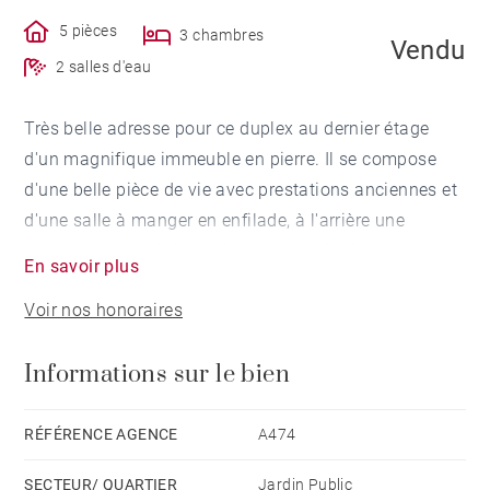
5 pièces
3 chambres
Vendu
2 salles d'eau
Très belle adresse pour ce duplex au dernier étage
d'un magnifique immeuble en pierre. Il se compose
d'une belle pièce de vie avec prestations anciennes et
d'une salle à manger en enfilade, à l'arrière une
chambre, une cuisine indépendante ainsi qu'une salle
En savoir plus
d'eau. L'étage dispose de deux chambres sous
Voir nos honoraires
combles, d'une salle d'eau et d'un coin salon. Une
buanderie et une cave complètent ce bien situé à
Informations sur le bien
proximité du jardin public, des commerces et du futur
tram. Possibilité d'acquérir une place de parking dans
la rue.
RÉFÉRENCE AGENCE
A474
SECTEUR/ QUARTIER
Jardin Public