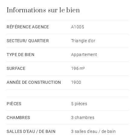
tout donnant sur une jolie terasse de 24 m² exposée
Informations sur le bien
Ouest, ainsi qu'une très belle suite parentale avec
salle de bains. Ce bien aux nombreux atouts bénéficie
de la climatisation et peut être vendu entièrement
RÉFÉRENCE AGENCE
A1005
meublé.
SECTEUR/ QUARTIER
Triangle d'or
TYPE DE BIEN
Appartement
SURFACE
196 m²
ANNÉE DE CONSTRUCTION
1900
PIÈCES
5 pièces
CHAMBRES
3 chambres
SALLES D'EAU / DE BAIN
3 salles d'eau / de bain