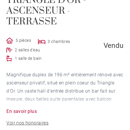
TRIANGLE D'OR -
ASCENSEUR -
TERRASSE
5 pièces
3 chambres
Vendu
2 salles d'eau
1 salle de bain
Magnifique duplex de 196 m² entièrement rénové avec
ascenseur privatif, situé en plein coeur du Triangle
d'Or. Un vaste hall d'entrée distribue un bar fait sur
mesure, deux belles suite parentales avec balcon
filant, une buanderie ainsi qu'un dressing. A
En savoir plus
l'étage, très beau séjour lumineux comprenant un
Voir nos honoraires
salon, une salle à manger et une cuisine ouverte, le