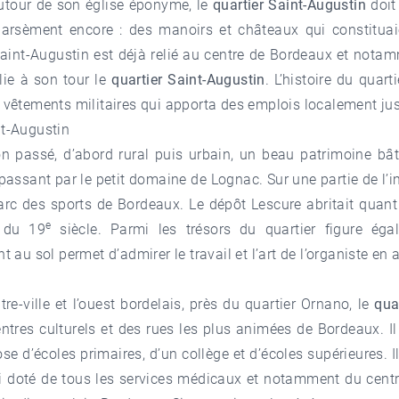
utour de son église éponyme, le
quartier Saint-Augustin
doit
arsèment encore : des manoirs et châteaux qui constitua
 Saint-Augustin est déjà relié au centre de Bordeaux et not
lie à son tour le
quartier Saint-Augustin
. L’histoire du quar
e vêtements militaires qui apporta des emplois localement ju
nt-Augustin
 passé, d’abord rural puis urbain, un beau patrimoine bâ
passant par le petit domaine de Lognac. Sur une partie de 
rc des sports de Bordeaux. Le dépôt Lescure abritait quant 
e
 du 19
siècle. Parmi les trésors du quartier figure égal
 sol permet d’admirer le travail et l’art de l’organiste en a
tre-ville et l’ouest bordelais, près du
quartier Ornano
, le
qua
tres culturels et des rues les plus animées de Bordeaux. Il
ose d’écoles primaires, d’un collège et d’écoles supérieures.
si doté de tous les services médicaux et notamment du centre h