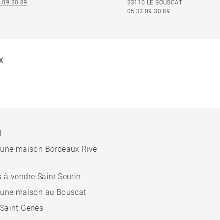
 09 30 89
33110 LE BOUSCAT
05 33 09 30 89
X
N
 une maison Bordeaux Rive
 à vendre Saint Seurin
 une maison au Bouscat
Saint Genès