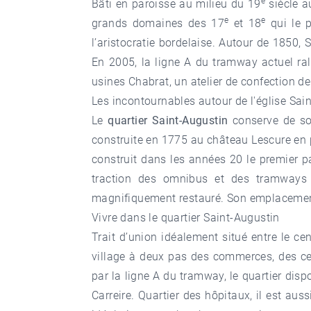
e
Bâti en paroisse au milieu du 19
siècle a
e
e
grands domaines des 17
et 18
qui le p
l’aristocratie bordelaise. Autour de 1850,
En 2005, la ligne A du tramway actuel ral
usines Chabrat, un atelier de confection d
Les incontournables autour de l'église Sai
Le
quartier Saint-Augustin
conserve de son
construite en 1775 au château Lescure en 
construit dans les années 20 le premier pa
traction des omnibus et des tramways
magnifiquement restauré. Son emplacement au
Vivre dans le quartier Saint-Augustin
Trait d’union idéalement situé entre le cen
village à deux pas des commerces, des cen
par la ligne A du tramway, le quartier disp
Carreire. Quartier des hôpitaux, il est aus