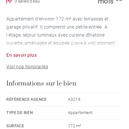
mois
3 salles d'eau
Appartement d'environ 172 m² avec terrasses et
garage privatif. Il comprend une petite entrée. A
l'étage, séjour lumineux avec cuisine dînatoire
ouverte, aménagée et équipée (cave à vin) donnant
sur une terrasse arborée. Une lingerie complète ce
En savoir plus
niveau.
Voir nos honoraires
Au second étage, un grand palier desservant un
sauna, une grande chambre parentale avec terrasse,
Informations sur le bien
dressing et salle d'eau avec WC séparé.
Deux chambres avec chacune un dressing et une salle
d'eau privative.
RÉFÉRENCE AGENCE
A3219
Chauffage : climatisation individuelle réversible au sol
TYPE DE BIEN
Appartement
Ses atouts : beaux espaces, lumineux, extérieurs,
SURFACE
172 m²