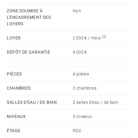
garage fermé, éléments de confort: sauna, cave à vin,
ZONE SOUMISE À
Non
cheminée éthanol, 3 pièces d'eau. Proximité rocade
L'ENCADREMENT DES
LOYERS
Disponibilité : immédiate
Loyer HC: 2000 €
CC
LOYER
2 030 € / mois
Provision mensuelle avec régularisation annuelle :
DÉPÔT DE GARANTIE
4 000 €
30€ (TOM)
En sus locataire : électricité, eau, entretien annuel du
système de chauffage
PIÈCES
4 pièces
Dépôt de garantie : 2 mois de loyer HC
CHAMBRES
3 chambres
Honoraires locataire : Bail Alur : 13€/m² dont 3€/m²
pour l'état des lieux d'entrée.
SALLES D'EAU / DE BAIN
3 salles d'eau / de bain
NIVEAUX
3 niveaux
ÉTAGE
RDC