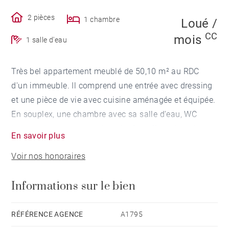
2 pièces
1 chambre
Loué /
CC
mois
1 salle d'eau
Très bel appartement meublé de 50,10 m² au RDC
d'un immeuble. Il comprend une entrée avec dressing
et une pièce de vie avec cuisine aménagée et équipée.
En souplex, une chambre avec sa salle d'eau, WC
indépendant et espace lingerie. Chauffage électrique.
En savoir plus
Ses atouts: lumineux, chaleureux et très bien équipée.
Voir nos honoraires
Proches transport et commerces.
Informations sur le bien
Disponibilité : aux alentours du 19 décembre
Loyer HC : 840€
Provision mensuelle avec régularisation annuelle : 35
RÉFÉRENCE AGENCE
A1795
€