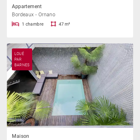
Appartement
Bordeaux - Ornano
1 chambre
47 m²
LOUÉ
PAR
BARNES
Maison