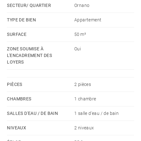
SECTEUR/ QUARTIER
Ornano
En supplément pour le locataire : eau, électricité,
internet
TYPE DE BIEN
Appartement
Dépôt de garantie : 2 mois de loyer HC
SURFACE
50 m²
Honoraires locataires : Bail ALUR (13€/m²)- Bail Code
Civil (9% du loyer annuel HC + TVA)
ZONE SOUMISE À
Oui
L'ENCADREMENT DES
LOYERS
PIÈCES
2 pièces
CHAMBRES
1 chambre
SALLES D'EAU / DE BAIN
1 salle d'eau / de bain
NIVEAUX
2 niveaux