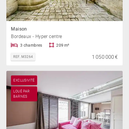
Maison
Bordeaux - Hyper centre
3 chambres
209 m²
1 050 000 €
REF. M3264
EXCLUSIVITÉ
LOUÉ PAR
BARNES