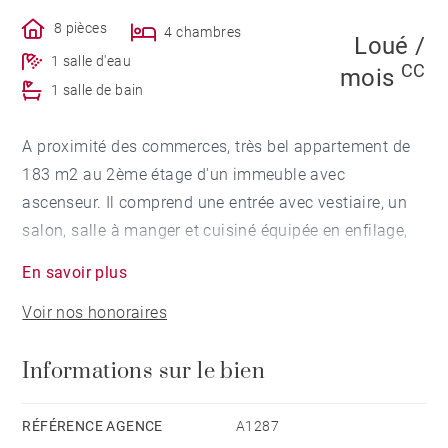
8 pièces
4 chambres
Loué /
1 salle d'eau
CC
mois
1 salle de bain
A proximité des commerces, très bel appartement de
183 m2 au 2ème étage d'un immeuble avec
ascenseur. Il comprend une entrée avec vestiaire, un
salon, salle à manger et cuisiné équipée en enfilage,
un cellier, une lingerie, un WC, trois chambres se
En savoir plus
partageant une salle de douche, un espace parental
Voir nos honoraires
avec une chambre, une salle d'eau, un WC, un bureau
ou un dressing.
Informations sur le bien
Chauffage gaz.
Ses atouts : lumineux, 4 chambres, cuisine équipée
(frigo-congélateur, plaque de cuisson, hotte, four, lave-
RÉFÉRENCE AGENCE
A1287