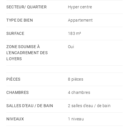
vaisselle) lave-linge et sèche linge fournis. Parking
SECTEUR/ QUARTIER
Hyper centre
public à proximité.
TYPE DE BIEN
Appartement
Disponibilité : 2 aout 2021
SURFACE
183 m²
Loyer TCC : 3 400 €
Provision pour charges mensuelles avec
ZONE SOUMISE À
Oui
régularisation annuelle : 140 € (communs)
L'ENCADREMENT DES
Dépôt de garantie : 1 mois de loyer HC
LOYERS
Honoraires Barnes charge locataire : Bail Alur
(13€/m2 dont 3 €/m2 pour l'état des lieux d'entrée) -
PIÈCES
8 pièces
Bail Code Civil (9% du loyer annuel HC + TVA)
CHAMBRES
4 chambres
SALLES D'EAU / DE BAIN
2 salles d'eau / de bain
NIVEAUX
1 niveau