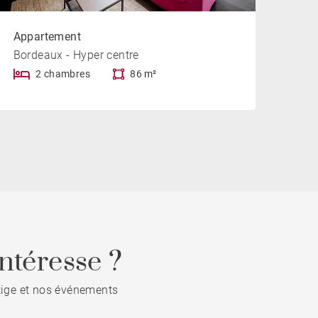
Appartement
Bordeaux - Hyper centre
2 chambres
86 m²
ntéresse ?
stige et nos événements