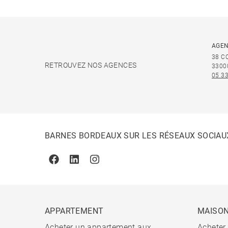
AGEN
38 C
RETROUVEZ NOS AGENCES
3300
05 33
BARNES BORDEAUX SUR LES RÉSEAUX SOCIAU
Facebook
Linkedin
Instagram
APPARTEMENT
MAISO
Acheter un appartement aux
Acheter