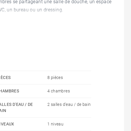
hambres se partageant une salle de douche, un espace
WC, un bureau ou un dressing.
pée, grande hauteur sous plafond, beaucoup de
 loyer
sation annuelle : 140 € (communs, ascenseur, E/S
IÈCES
8 pièces
HAMBRES
4 chambres
 entretien annuel chaudière
ALLES D'EAU / DE
2 salles d'eau / de bain
13 €/m2 dont 3€/m2 pour l'état des lieux d'entrée) -
AIN
 : 9% du loyer annuel HC + TVA)
IVEAUX
1 niveau