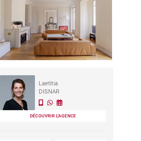
APPARTEMENT BORDEAUX
CC
Loué / mois
Laetitia
- 188 M²
DISNAR
DÉCOUVRIR L'AGENCE