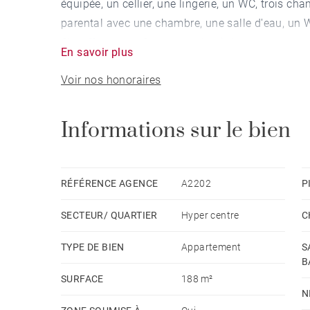
équipée, un cellier, une lingerie, un WC, trois c
parental avec une chambre, une salle d'eau, un 
Chauffage gaz. Cave non sécurisée.
En savoir plus
Voir nos honoraires
Ses atouts : lumineux, 4 chambres, cuisine équi
charme. Parking public à proximité.
Informations sur le bien
Disponibilité : 2 février 2024
Loyer TCC : 3 140 € dont 481€ de complément de
Provision pour charges mensuelles avec régulari
RÉFÉRENCE AGENCE
A2202
P
bacs de tri par une société extérieure, TOM)
SECTEUR/ QUARTIER
Hyper centre
C
En sus locataire : eau, gaz, électricité, internet,
Dépôt de garantie : 1 mois de loyer HC
TYPE DE BIEN
Appartement
S
Honoraires Barnes charge locataire : Bail Alur : 
B
Bail Code Civil (résidence secondaire ou société
SURFACE
188 m²
N