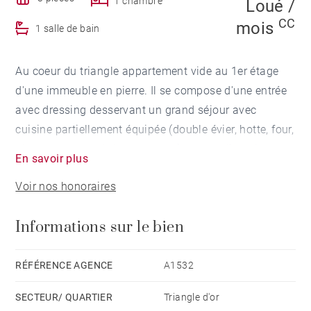
1 chambre
Loué /
CC
mois
1 salle de bain
Au coeur du triangle appartement vide au 1er étage
d'une immeuble en pierre. Il se compose d'une entrée
avec dressing desservant un grand séjour avec
cuisine partiellement équipée (double évier, hotte, four,
plaque et placards hauts et bas), espace lingerie-
En savoir plus
cellier, une salle de bains, une chambre avec placard,
Voir nos honoraires
un bureau et un WC séparé.
Une cave complète ce bien.
Informations sur le bien
Ses atouts : Son emplacement, un grand séjour
lumineux, rangements.
RÉFÉRENCE AGENCE
A1532
Disponible : immédiatement
SECTEUR/ QUARTIER
Triangle d'or
Loyer HC : 1 170 €