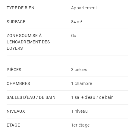
Provision mensuelle avec régularisation annuelle :
TYPE DE BIEN
Appartement
80€ (eau froide, commun et Taxe des ordures
SURFACE
84 m²
ménagères)
Dépôt de garantie: 1 mois de loyer HC
ZONE SOUMISE À
Oui
Honoraires Locataire : Bail Alur (résidence principale) :
L'ENCADREMENT DES
13€/m2 dont 3€/m2 pr état des lieux entrée. Bail Code
LOYERS
Civil (résidence secondaire/société) : 9% du loyer
annuel HC + TVA)
PIÈCES
3 pièces
CHAMBRES
1 chambre
SALLES D'EAU / DE BAIN
1 salle d'eau / de bain
NIVEAUX
1 niveau
ÉTAGE
1er étage