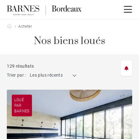
Barnes Bordeaux
Acheter
Nos biens loués
129 résultats
Trier par :
Les plus récents
LOUÉ
PAR
BARNES