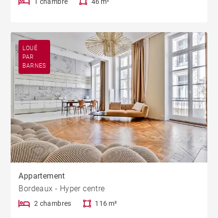
1 chambre
46 m²
LOUÉ
PAR
BARNES
Appartement
Bordeaux - Hyper centre
2 chambres
116 m²