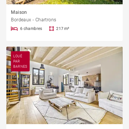
Maison
Bordeaux - Chartrons
6 chambres
217 m²
LOUÉ
PAR
BARNES