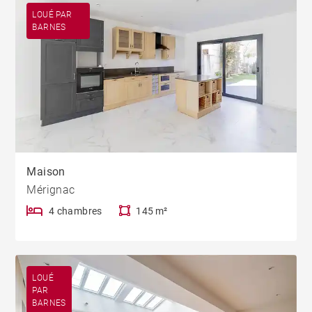
LOUÉ PAR
BARNES
Maison
Mérignac
4 chambres
145 m²
LOUÉ
PAR
BARNES