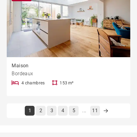
Maison
Bordeaux
4 chambres
153 m²
1
2
3
4
5
11
...