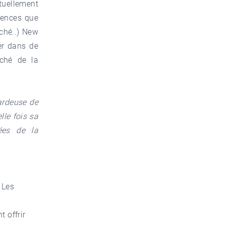
tuellement
quences que
ché..) New
der dans de
ché de la
ardeuse de
l
le fois sa
rées de la
 Les
 offrir