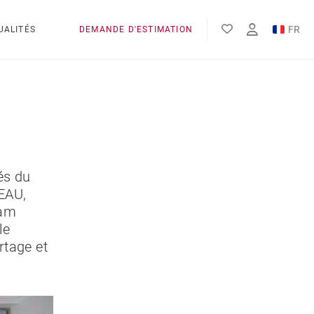
FR
UALITÉS
DEMANDE D'ESTIMATION
EN
és du
EAU,
iam
le
rtage et