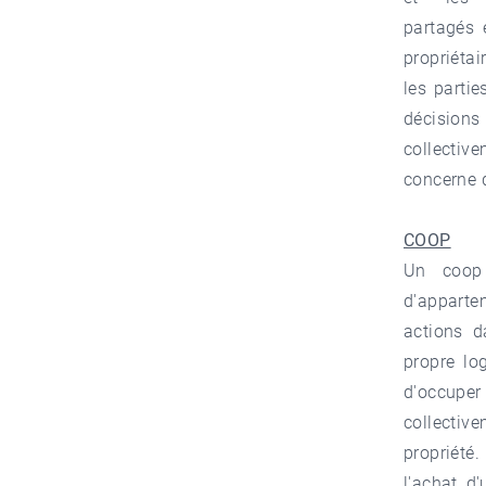
partagés 
propriétai
les partie
décisions
collectiv
concerne 
COOP
Un coop
d'apparte
actions d
propre lo
d'occupe
collective
propriété.
l'achat d