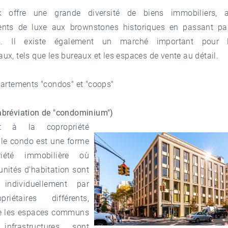
 offre une grande diversité de biens immobiliers, a
nts de luxe aux brownstones historiques en passant par
els. Il existe également un marché important pour 
x, tels que les bureaux et les espaces de vente au détail.
partements "condos" et "coops"
abréviation de "condominium")
nt à la copropriété
, le condo est une forme
iété immobilière où
unités d'habitation sont
 individuellement par
riétaires différents,
e les espaces communs
nfrastructures sont