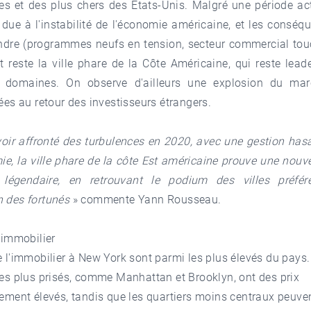
s et des plus chers des États-Unis. Malgré une période ac
 due à l'instabilité de l'économie américaine, et les consé
ndre (programmes neufs en tension, secteur commercial tou
t reste la ville phare de la Côte Américaine, qui reste lea
 domaines. On observe d'ailleurs une explosion du mar
iées au retour des investisseurs étrangers.
oir affronté des turbulences en 2020, avec une gestion has
e, la ville phare de la côte Est américaine p
rouve une nouve
e légendaire, en retrouvant le podium des villes préfé
n des fortunés
» commente Yann Rousseau.
l'immobilier
e l'immobilier à New York sont parmi les plus élevés du pays.
les plus prisés, comme Manhattan et Brooklyn, ont des prix
rement élevés, tandis que les quartiers moins centraux peuvent