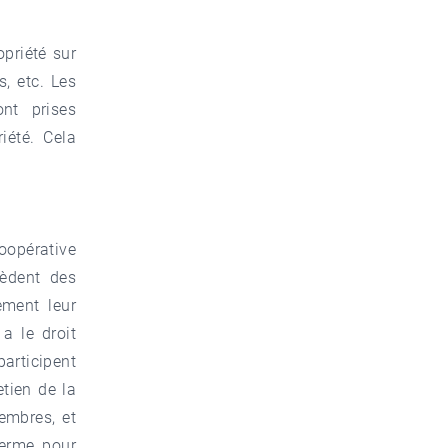
opriété sur
s, etc. Les
ont prises
iété. Cela
pérative
sèdent des
ement leur
a le droit
rticipent
etien de la
membres, et
terme pour