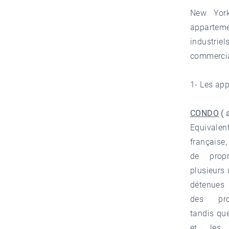
New York
apparteme
industri
commerciau
1- Les ap
CONDO
( 
Equivale
française
de propr
plusieurs 
détenues
des prop
tandis qu
et les i