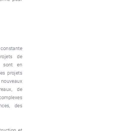
onstante
rojets de
f sont en
Ces projets
 nouveaux
reaux, de
complexes
nces, des
ruction et