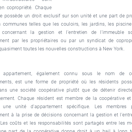
en copropriété. Chaque
re possède un droit exclusif sur son unité et une part de pr
s communes telles que les couloirs, les jardins, les piscine
 concernant la gestion et l'entretien de l'immeuble s
ement par les propriétaires ou par un syndicat de copropr
quasiment toutes les nouvelles constructions à New York.
 appartement, également connu sous le nom de coo
ments, est une forme de propriété où les résidents pos
ans une société coopérative plutôt que de détenir direct
gement. Chaque résident est membre de la coopérative et 
r une unité d'appartement spécifique. Les membres pa
ment à la prise de décisions concernant la gestion et l'entr
 Les coûts et les responsabilités sont partagés entre les 
'une part de la coopérative donne droit à un bail à long 