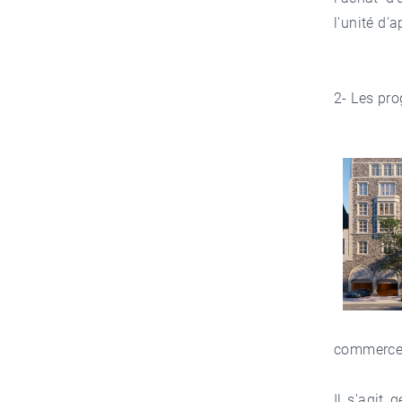
l'unité d'
2- Les pr
commerces
Il s'agit