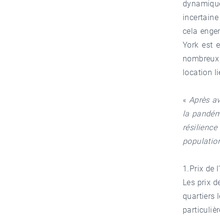
dynamique
incertaine
cela enge
York est e
nombreux
location l
«
Après av
la pandémi
résilienc
populatio
1.Prix de 
Les prix d
quartiers 
particuliè