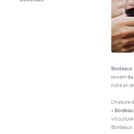
Bordeaux F
revient
du
riche en é
L'histoire
«
Bordeaux
viticultur
Bordeaux a