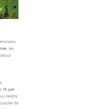
mémorable
ntes
, les
ordeaux
la
 18 juin
ux inédits
n bouche de