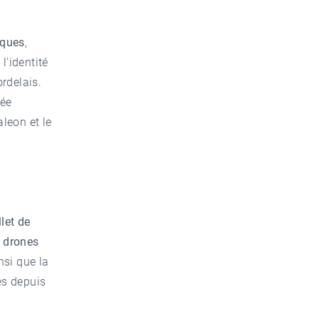
iques
,
l'identité
rdelais.
dée
aleon et le
llet de
 drones
nsi que la
es depuis