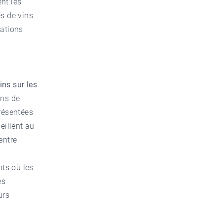
nt les
es de vins
tations
ins sur les
ins de
résentées
eillent au
entre
nts où les
es
urs