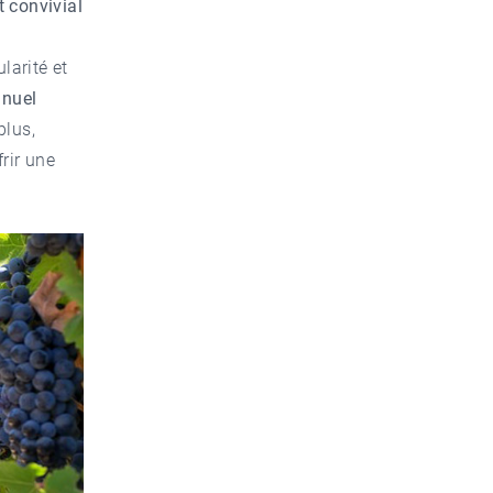
t convivial
larité et
nuel
plus,
rir une