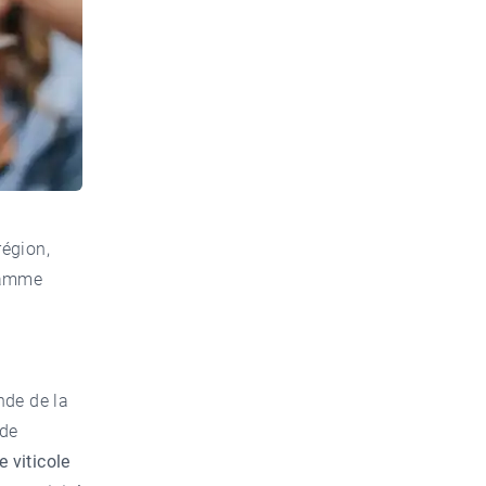
région,
ramme
nde de la
 de
 viticole