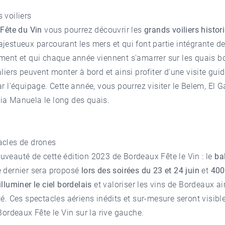
 voiliers
a
Fête du Vin
vous pourrez découvrir les
grands voiliers histor
jestueux parcourant les mers et qui font partie intégrante de 
ment et qui chaque année viennent s'amarrer sur les quais bo
aliers peuvent monter à bord et ainsi profiter d'une visite gui
ar l'équipage. Cette année, vous pourrez visiter le Belem, El G
ia Manuela le long des quais.
acles de drones
veauté de cette édition 2023 de Bordeaux Fête le Vin : le
ba
e dernier sera proposé
lors des soirées du 23 et 24 juin
et
400
illuminer le ciel bordelais
et valoriser les vins de Bordeaux ai
té. Ces spectacles aériens inédits et sur-mesure seront visibl
 Bordeaux Fête le Vin sur la rive gauche.