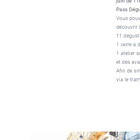
juin de 11
Pass Dégu
Vous pouv
découvrir 
11 dégust
1 verre à 
1 atelier 
et des ava
Afin de si
via le tra