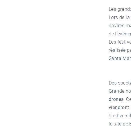
Les grands
Lors de l
navires ma
de l'événe
Les festiv
réalisée p
Santa Mar
Des spect
Grande nou
drones
. C
viendront 
biodiversi
le site de