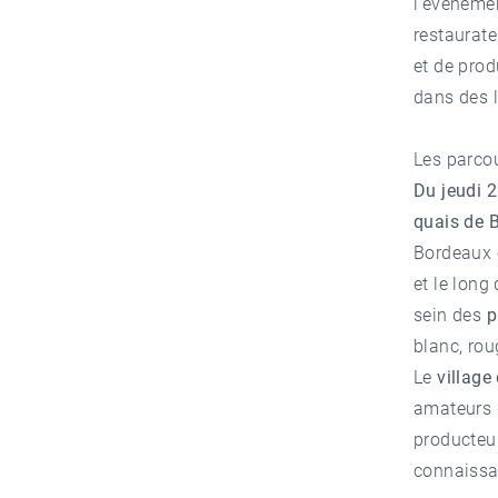
l'événemen
restaurate
et de prod
dans des l
Les parco
Du jeudi 
quais de 
Bordeaux e
et le long
sein des
p
blanc, rou
Le
village
amateurs d
producteur
connaissan