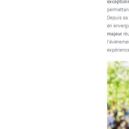
exceptionn
permettant
Depuis sa 
en envergu
majeur
réu
l'événemen
expérience