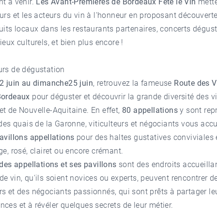
t à venir.
Les Avant-Premières de Bordeaux Fête le Vin
mette
urs et les acteurs du vin à l'honneur en proposant découvert
uits locaux dans les restaurants partenaires, concerts dégus
ieux culturels, et bien plus encore !
urs de dégustation
22 juin au dimanche25 juin
, retrouvez la fameuse
Route des V
Bordeaux
pour déguster et découvrir la grande diversité des v
t de Nouvelle-Aquitaine. En effet,
80 appellations
y sont rep
 des quais de la Garonne, viticulteurs et négociants vous accu
avillons appellations
pour des haltes gustatives conviviales 
ge, rosé, clairet ou encore crémant.
 des appellations et ses pavillons
sont des endroits accueilla
e vin, qu'ils soient novices ou experts, peuvent rencontrer d
s et des négociants passionnés, qui sont prêts à partager le
ces et à révéler quelques secrets de leur métier.