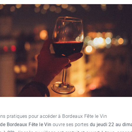
ns pratiques pour accéder à Bordeaux Fête le Vin
 de Bordeaux Fête le Vin
ouvre ses portes
du jeudi 22 au dim