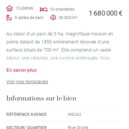
15 pièces
10 chambres
1 680 000 €
9 salles de bain
30 000 m²
Au coeur d'un parc de 3 ha, magnifique maison en
pierre datant de 1850 entièrement rénovée d'une
surface totale de 700 m². Elle comprend un vaste
séjour, une véranda, une cuisine aménagée, trois
chambres, une salle de bain et deux salles d'eau.
En savoir plus
La propriété comprend une seconde maison (ancien
Voir nos honoraires
chai entièrement réaménagé) avec cinq chambres,
cinq salles de bain, une salle de sport et un spa ainsi
Informations sur le bien
qu'un appartement indépendant de 170 m².
Une salle de réception/conférence complète cet
ensemble.
RÉFÉRENCE AGENCE
M3242
Cette propriété se situe dans un environnement très
SECTEUR/ QUARTIER
Rive Droite