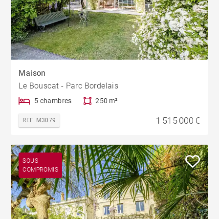
Maison
Le Bouscat - Parc Bordelais
5 chambres
250 m²
1 515 000 €
REF. M3079
SOUS
COMPROMIS