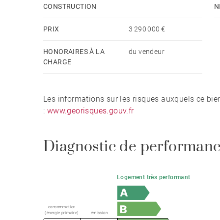
CONSTRUCTION
N
PRIX
3 290 000 €
HONORAIRES À LA
du vendeur
CHARGE
Les informations sur les risques auxquels ce bie
:
www.georisques.gouv.fr
Diagnostic de performanc
Logement très performant
consommation
(énergie primaire)
émission