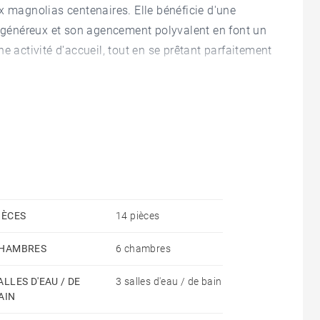
x magnolias centenaires. Elle bénéficie d'une
s généreux et son agencement polyvalent en font un
e activité d'accueil, tout en se prêtant parfaitement
-chaussée une entrée, trois pièces de réception, une
le de bain. Ce niveau accueille également un
ce d'une profession libérale, ainsi qu'un
uisine, chambre et salle d'eau.
chambres et une salle de bain. Au sous-sol, un très
IÈCES
14 pièces
pièce à aménager ouvrant sur le parc. Un parking
HAMBRES
6 chambres
tte très belle propriété.
ALLES D'EAU / DE
3 salles d'eau / de bain
AIN