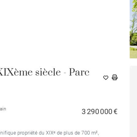
IXème siècle - Parc
C
bain
3 290 000 €
ifique propriété du XIXᵉ de plus de 700 m²,