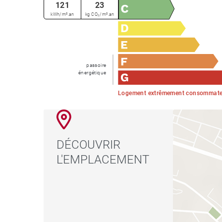
121
23
kWh/m².an
kg CO₂/m².an
passoire
énergétique
Logement extrêmement consommateu
DÉCOUVRIR
L'EMPLACEMENT