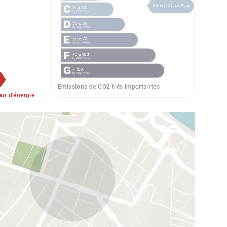
23 kg CO₂/m².an
Emissions de CO2 très importantes
r d'énergie