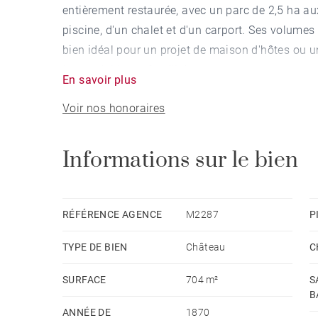
entièrement restaurée, avec un parc de 2,5 ha au
piscine, d'un chalet et d'un carport. Ses volume
bien idéal pour un projet de maison d'hôtes ou un
à une résidence familiale.
En savoir plus
Voir nos honoraires
Érigée sur trois niveaux, elle comprend au rez-de
cuisine américaine équipée et une suite avec sal
cabinet médical déjà existant, idéal pour l'exerci
Informations sur le bien
appartement indépendant de 48 m² avec séjour, c
Au 1ᵉʳ étage, trois suites avec salle d'eau, deux 
RÉFÉRENCE AGENCE
M2287
P
grand bureau, un atelier, une cave à vin et une 
TYPE DE BIEN
Château
C
pouvant accueillir plusieurs véhicules complète ce
SURFACE
704 m²
S
B
ANNÉE DE
1870