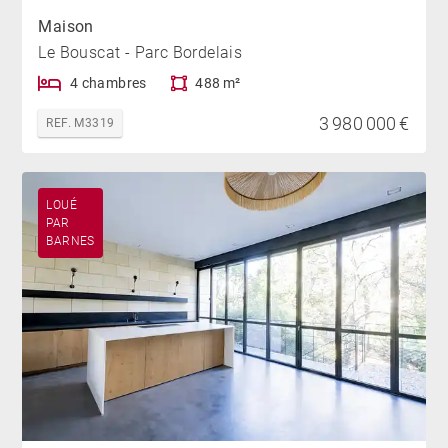
Maison
Le Bouscat - Parc Bordelais
4 chambres
488 m²
3 980 000 €
REF. M3319
LOUÉ
PAR
BARNES