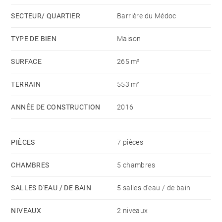
stationnement voiture complètent ce bien idéalement
SECTEUR/ QUARTIER
Barrière du Médoc
placé, proche des commerces, de la Barrière du
Médoc, des écoles et du Tram ligne D.
TYPE DE BIEN
Maison
SURFACE
265 m²
TERRAIN
553 m²
ANNÉE DE CONSTRUCTION
2016
PIÈCES
7 pièces
CHAMBRES
5 chambres
SALLES D'EAU / DE BAIN
5 salles d'eau / de bain
NIVEAUX
2 niveaux