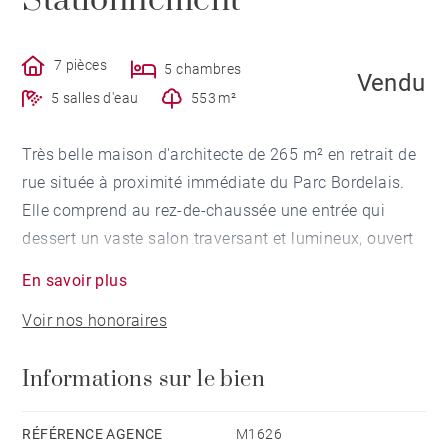
Stationnement
7 pièces
5 chambres
Vendu
5 salles d'eau
553 m²
Très belle maison d'architecte de 265 m² en retrait de
rue située à proximité immédiate du Parc Bordelais.
Elle comprend au rez-de-chaussée une entrée qui
dessert un vaste salon traversant et lumineux, ouvert
sur le jardin, avec un espace salle à manger, une
En savoir plus
cuisine dînatoire indépendante, une arrière cuisine,
Voir nos honoraires
ainsi qu'une cave. Au 1er étage, le palier aménagé en
salon tv distribue cinq chambres avec salles d'eau
Informations sur le bien
privatives dont une suite parentale avec dressing. Un
magnifique jardin sans vis à vis avec piscine chauffée
et son pool house ainsi qu'un jardin d'accueil avec
RÉFÉRENCE AGENCE
M1626