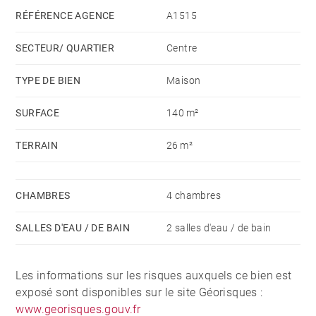
55 m². Un cellier ainsi qu'un garage complètent ce
RÉFÉRENCE AGENCE
A1515
niveau.
SECTEUR/ QUARTIER
Centre
Au 1er étage, qui sera climatisé, se trouve quatre
chambres dont une suite parentale, avec dressing et
TYPE DE BIEN
Maison
salle de douche et une salle de bains. Livraison prévue
SURFACE
140 m²
Juillet 2022.
(Proposition d'aménagement virtuel non contractuelle)
TERRAIN
26 m²
CHAMBRES
4 chambres
SALLES D'EAU / DE BAIN
2 salles d'eau / de bain
Les informations sur les risques auxquels ce bien est
exposé sont disponibles sur le site Géorisques :
www.georisques.gouv.fr