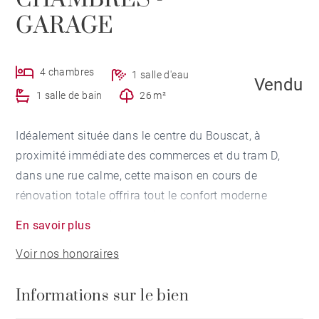
GARAGE
4 chambres
1 salle d'eau
Vendu
1 salle de bain
26 m²
Idéalement située dans le centre du Bouscat, à
proximité immédiate des commerces et du tram D,
dans une rue calme, cette maison en cours de
rénovation totale offrira tout le confort moderne
(double vitrage, climatisation, volets électriques,
En savoir plus
chaudière neuve à condensation...). Située en retrait
Voir nos honoraires
de rue, elle offre un jardin d'accueil de 26 m². Elle
comprend au rez-de-chaussée une grande pièce de vie
Informations sur le bien
de plus de 50 m² ainsi qu'une cuisine meublée et
équipée donnant accès à un jardin sans vis a vis de