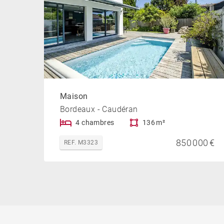
Maison
Bordeaux - Caudéran
4 chambres
136 m²
850 000 €
REF. M3323