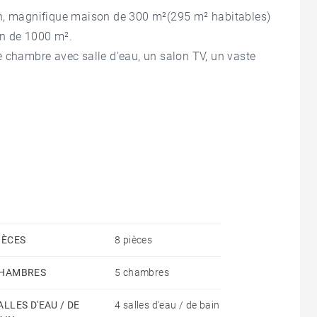
un, magnifique maison de 300 m²(295 m² habitables)
ain de 1000 m².
e chambre avec salle d'eau, un salon TV, un vaste
use, d'un jardin arboré, et de deux terrasses dont
re.
ressing et salle d'eau, un bureau, une salle de jeu
suite parentale avec dressing et salle de bains
 et climatisation réversible dans chaque chambre à
IÈCES
8 pièces
HAMBRES
5 chambres
ALLES D'EAU / DE
4 salles d'eau / de bain