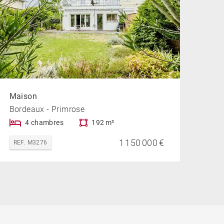
Maison
Bordeaux - Primrose
4 chambres
192 m²
1 150 000 €
REF. M3276