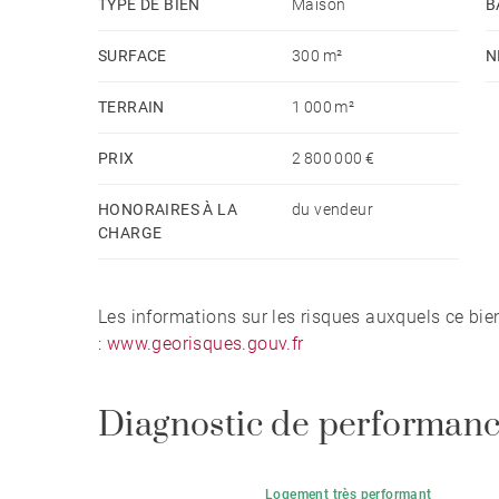
TYPE DE BIEN
Maison
B
SURFACE
300 m²
N
TERRAIN
1 000 m²
PRIX
2 800 000 €
HONORAIRES À LA
du vendeur
CHARGE
Les informations sur les risques auxquels ce bie
:
www.georisques.gouv.fr
Diagnostic de performanc
Logement très performant