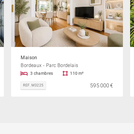
Maison
Bordeaux - Parc Bordelais
3 chambres
110 m²
595 000 €
REF. M3225