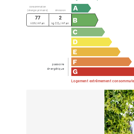
consommation
(énergie primaire)
émission
77
2
kWh/m².an
kg CO₂/m².an
passoire
énergétique
Logement extrêmement consommateu