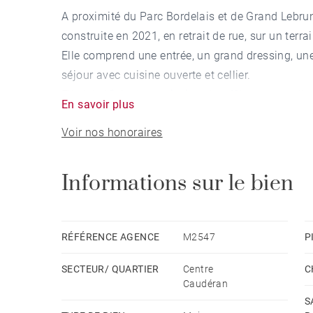
A proximité du Parc Bordelais et de Grand Lebr
construite en 2021, en retrait de rue, sur un terr
Elle comprend une entrée, un grand dressing, un
séjour avec cuisine ouverte et cellier.
Elle bénéficie d'une piscine chauffée avec poolho
En savoir plus
une avec cuisine d'été en partie couverte à l'arriè
Voir nos honoraires
A l'étage, un palier dessert deux chambres avec d
pouvant faire office de 5ème chambre, une vaste 
ainsi qu'une grande lingerie.
Informations sur le bien
Système de chauffage au sol au rez-de-chaussée
l'étage.
RÉFÉRENCE AGENCE
M2547
P
Un garage complète ce bien.
SECTEUR/ QUARTIER
Centre
C
Caudéran
S