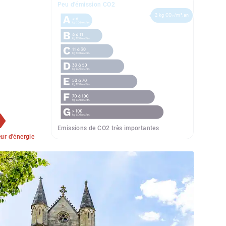
Peu d'émission CO2
2 kg CO₂/m².an
Emissions de CO2 très importantes
r d'énergie