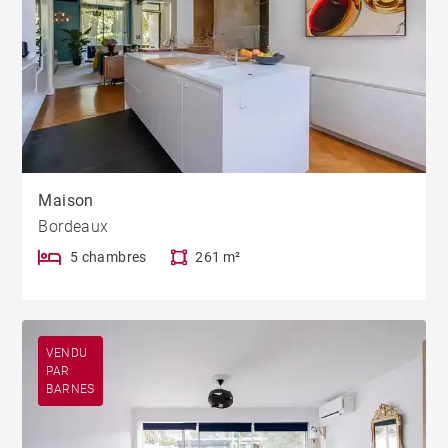
Maison
Bordeaux
5 chambres
261 m²
VENDU
PAR
BARNES