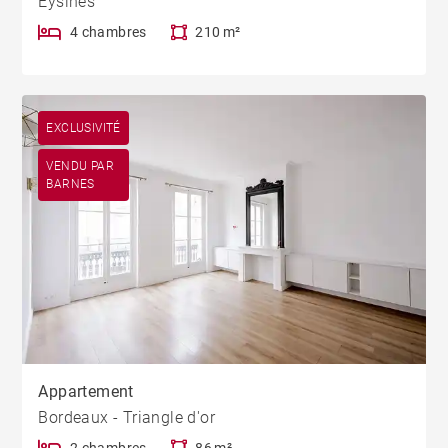
Eysines
4 chambres
210 m²
EXCLUSIVITÉ
VENDU PAR
BARNES
Appartement
Bordeaux - Triangle d'or
2 chambres
86 m²