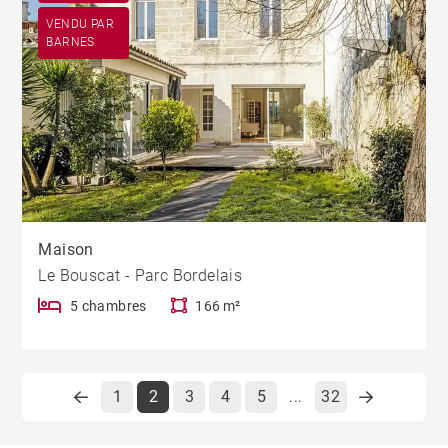
VENDU PAR
BARNES
Maison
Le Bouscat - Parc Bordelais
5 chambres
166 m²
1
2
3
4
5
32
...