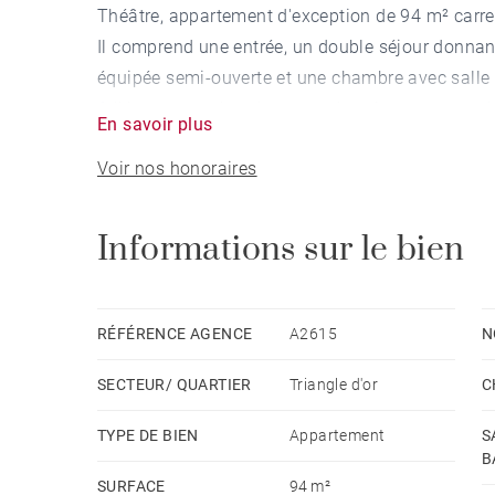
Théâtre, appartement d'exception de 94 m² carre
Il comprend une entrée, un double séjour donnan
équipée semi-ouverte et une chambre avec salle 
A l'étage, une chambre avec dressing, une grand
En savoir plus
L'appartement est climatisé et peut être vendu m
Voir nos honoraires
Une cave complète ce bien.
Informations sur le bien
RÉFÉRENCE AGENCE
A2615
N
SECTEUR/ QUARTIER
Triangle d'or
C
TYPE DE BIEN
Appartement
S
B
SURFACE
94 m²