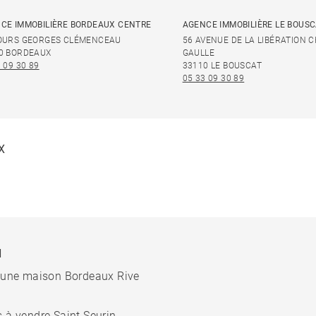
CE IMMOBILIÈRE BORDEAUX CENTRE
AGENCE IMMOBILIÈRE LE BOUS
OURS GEORGES CLÉMENCEAU
56 AVENUE DE LA LIBÉRATION 
0 BORDEAUX
GAULLE
 09 30 89
33110 LE BOUSCAT
05 33 09 30 89
X
N
 une maison Bordeaux Rive
 à vendre Saint Seurin