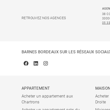
AGEN
38 C
RETROUVEZ NOS AGENCES
3300
05 33
BARNES BORDEAUX SUR LES RÉSEAUX SOCIAU
Facebook
Linkedin
Instagram
APPARTEMENT
MAISO
Acheter un appartement aux
Acheter
Chartrons
Droite
Acheter un appartement près du
Maisons