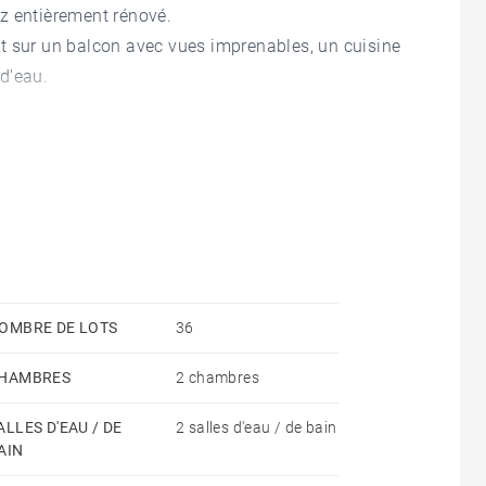
z entièrement rénové.
t sur un balcon avec vues imprenables, un cuisine
d'eau.
e salle d'eau et des rangements.
eublé.
OMBRE DE LOTS
36
HAMBRES
2 chambres
ALLES D'EAU / DE
2 salles d'eau / de bain
AIN