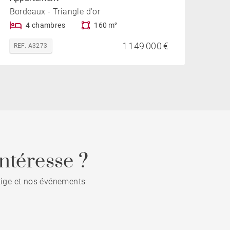
Bordeaux - Triangle d'or
4 chambres
160 m²
1 149 000 €
REF. A3273
ntéresse ?
stige et nos événements