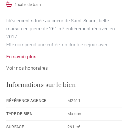
1 salle de bain
Idéalement située au coeur de Saint-Seurin, belle
maison en pierre de 261 m² entièrement rénovée en
2017.
Elle comprend une entrée, un double séjour avec
cuisine ouverte donnant sur une terrasse couverte et
En savoir plus
un jardin.
Voir nos honoraires
A l'étage, deux chambres, une salle de bains et une
suite parentale avec dressing et salle d'eau.
Informations sur le bien
Au dernier niveau, deux bureaux, deux chambres et
une salle d'eau.
Cette maison se complète d'une buanderie, d’une
RÉFÉRENCE AGENCE
M2611
cave, d’une salle de sport et d’une salle de billard.
TYPE DE BIEN
Maison
SURFACE
261 m²