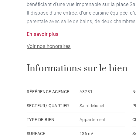
bénéficiant d'une vue imprenable sur la place Sa
Il dispose d'une entrée, d'une cuisine équipée, d
parentale avec salle de bains, de deux chambres, 
Une cave complète ce bien.
En savoir plus
(Proposition d'aménagement virtuel non contract
Voir nos honoraires
Informations sur le bien
RÉFÉRENCE AGENCE
A3251
N
SECTEUR/ QUARTIER
Saint-Michel
P
TYPE DE BIEN
Appartement
C
SURFACE
136 m²
S