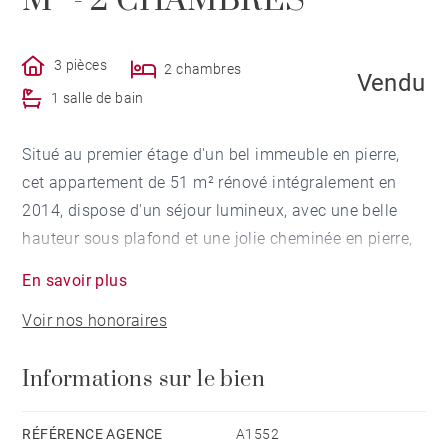
M² - 2 CHAMBRES
3 pièces
2 chambres
Vendu
1 salle de bain
Situé au premier étage d'un bel immeuble en pierre,
cet appartement de 51 m² rénové intégralement en
2014, dispose d'un séjour lumineux, avec une belle
hauteur sous plafond et une jolie cheminée en pierre,
d'une cuisine ouverte, de deux chambres donnant sur
En savoir plus
un balcon filant et d'une salle de bains. Idéal pour un
Voir nos honoraires
investissement locatif.
Informations sur le bien
RÉFÉRENCE AGENCE
A1552