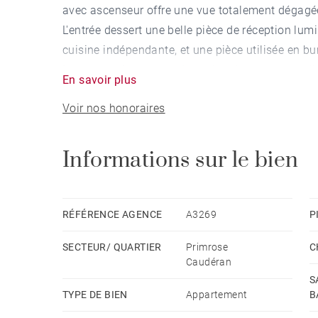
avec ascenseur offre une vue totalement dégagée 
L'entrée dessert une belle pièce de réception lumi
cuisine indépendante, et une pièce utilisée en b
L'espace nuit propose deux chambres et une sall
En savoir plus
Une possibilité de stationnement au sein de la r
Voir nos honoraires
bien.
Informations sur le bien
RÉFÉRENCE AGENCE
A3269
P
SECTEUR/ QUARTIER
Primrose
C
Caudéran
S
TYPE DE BIEN
Appartement
B