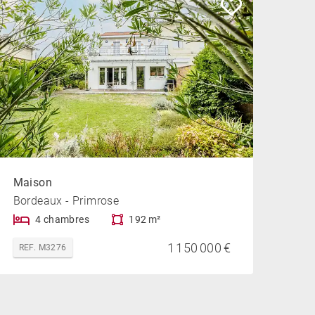
Maison
Bordeaux - Primrose
4 chambres
192 m²
1 150 000 €
REF. M3276