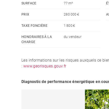
SURFACE
77 m²
É
PRIX
280 000 €
A
TAXE FONCIÈRE
1 800 €
HONORAIRES À LA
du vendeur
CHARGE
Les informations sur les risques auxquels ce bie
:
www.georisques.gouv.fr
Diagnostic de performance énergétique en cou