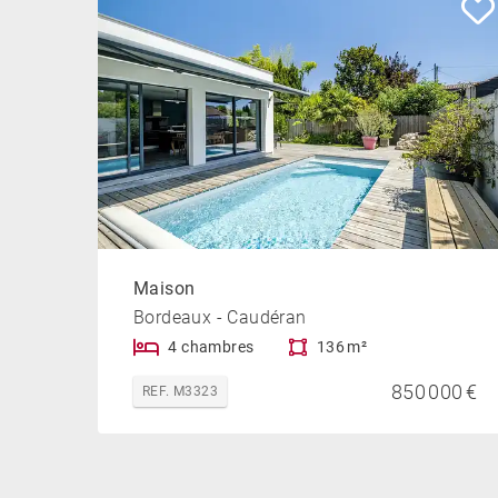
Maison
Bordeaux - Caudéran
4 chambres
136 m²
850 000 €
REF. M3323