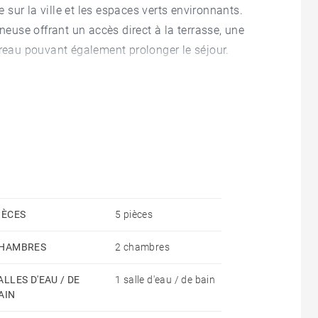
sur la ville et les espaces verts environnants.
neuse offrant un accès direct à la terrasse, une
ureau pouvant également prolonger le séjour.
e d'eau.
ésidence sécurisée ainsi qu'une cave complètent ce
IÈCES
5 pièces
HAMBRES
2 chambres
ALLES D'EAU / DE
1 salle d'eau / de bain
AIN