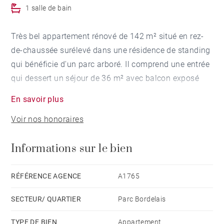
1 salle de bain
Très bel appartement rénové de 142 m² situé en rez-
de-chaussée surélevé dans une résidence de standing
qui bénéficie d'un parc arboré. Il comprend une entrée
qui dessert un séjour de 36 m² avec balcon exposé
Sud et une cuisine indépendante. L'espace nuit
En savoir plus
dispose de quatre chambres, une salle de bains et
Voir nos honoraires
deux salles d'eau. Un cellier ainsi qu'une place de
parking sécurisée complètent ce bien bénéficiant
Informations sur le bien
d'une climatisation réversible situé à proximité
immédiate du Parc Bordelais et des commerces.
RÉFÉRENCE AGENCE
A1765
SECTEUR/ QUARTIER
Parc Bordelais
TYPE DE BIEN
Appartement