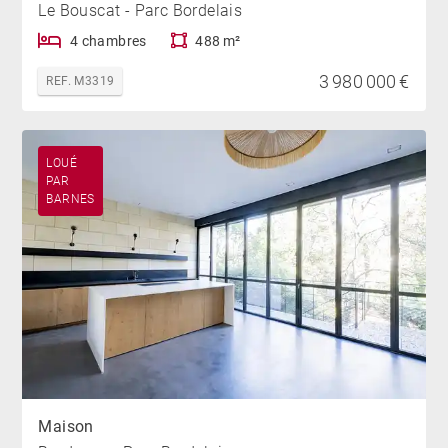
Le Bouscat - Parc Bordelais
4 chambres
488 m²
3 980 000 €
REF. M3319
LOUÉ
PAR
BARNES
Maison