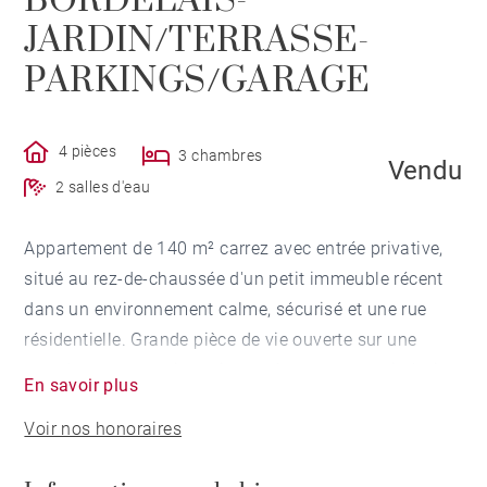
BORDELAIS-
JARDIN/TERRASSE-
PARKINGS/GARAGE
4 pièces
3 chambres
Vendu
2 salles d'eau
Appartement de 140 m² carrez avec entrée privative,
situé au rez-de-chaussée d'un petit immeuble récent
dans un environnement calme, sécurisé et une rue
résidentielle. Grande pièce de vie ouverte sur une
grande terrasse, orientation sud-ouest, sans vis à vis
En savoir plus
et une cuisine. Trois chambres dont une suite
Voir nos honoraires
parentale avec dressing et deux salles d'eau. Deux
parkings, un garage et un cellier complètent ce bien