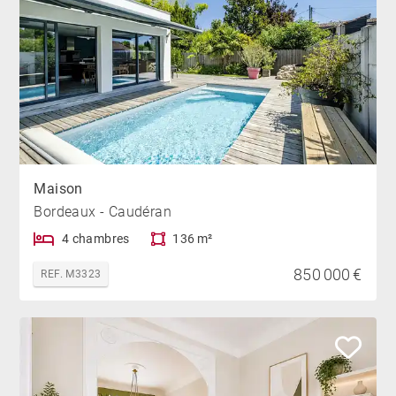
Maison
Bordeaux - Caudéran
4 chambres
136 m²
850 000 €
REF. M3323