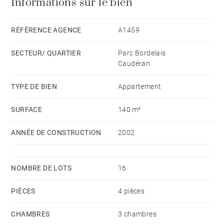
Informations sur le bien
idéalement situé à deux pas des écoles, des
commerces et du Parc Bordelais.
RÉFÉRENCE AGENCE
A1459
SECTEUR/ QUARTIER
Parc Bordelais
Caudéran
TYPE DE BIEN
Appartement
SURFACE
140 m²
ANNÉE DE CONSTRUCTION
2002
NOMBRE DE LOTS
16
PIÈCES
4 pièces
CHAMBRES
3 chambres