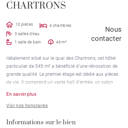
CHARTRONS
10 pièces
4 chambres
Nous
3 salles d'eau
contacter
1 salle de bain
46 m²
Idéalement situé sur le quai des Chartrons, cet hôtel
particulier de 545 m² a bénéficié d'une rénovation de
grande qualité. Le premier étage est dédié aux pièces
de vie. Il comprend un vaste hall d'entrée, un salon
ayant conservé ses prestations anciennes avec vue
En savoir plus
dégagée sur la Garonne, une salle à manger, un grand
Voir nos honoraires
living donnant sur une terrasse sans vis à vis de 46
m², avec cuisine ouverte et équipée, salon avec
Informations sur le bien
cheminée, et salle à manger. Au deuxième étage, une