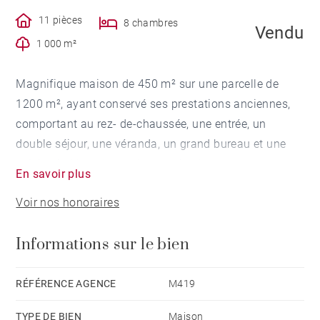
11 pièces
8 chambres
Vendu
1 000 m²
Magnifique maison de 450 m² sur une parcelle de
1200 m², ayant conservé ses prestations anciennes,
comportant au rez- de-chaussée, une entrée, un
double séjour, une véranda, un grand bureau et une
cuisine indépendante. Au premier étage quatre
En savoir plus
grandes chambres possédant chacune une salle
Voir nos honoraires
d'eau. Au deuxième étage, 4 chambres dont 3 à
rénover, avec également des points d'eau. Un garage
Informations sur le bien
ainsi qu'une grande cave complètent ce bien
d'exception.
RÉFÉRENCE AGENCE
M419
TYPE DE BIEN
Maison