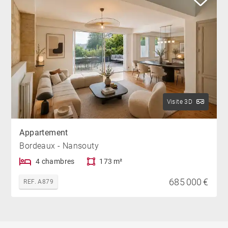
Visite 3D
Appartement
Bordeaux - Nansouty
4 chambres
173 m²
685 000 €
REF. A879