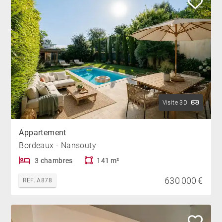
Visite 3D
Appartement
Bordeaux - Nansouty
3 chambres
141 m²
630 000 €
REF. A878