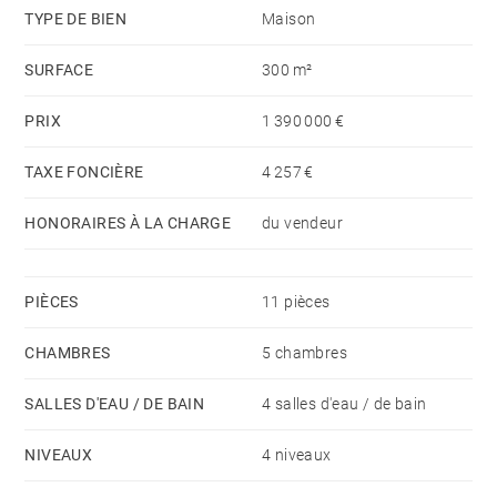
étage, un atelier, un bureau ainsi qu'une vaste suite
TYPE DE BIEN
Maison
parentale avec salle de bains, dressing, hammam, et
SURFACE
300 m²
s'ouvre sur un balcon. Au dernier niveau, sous les
combles, un grand bureau bénéficiant d'une vue sur
PRIX
1 390 000 €
les toits de Bordeaux. Au sous-sol, caves aménagées
avec un espace buanderie.
TAXE FONCIÈRE
4 257 €
HONORAIRES À LA CHARGE
du vendeur
PIÈCES
11 pièces
CHAMBRES
5 chambres
SALLES D'EAU / DE BAIN
4 salles d'eau / de bain
NIVEAUX
4 niveaux