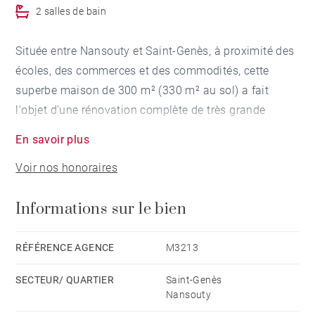
2 salles de bain
Située entre Nansouty et Saint-Genès, à proximité des
écoles, des commerces et des commodités, cette
superbe maison de 300 m² (330 m² au sol) a fait
l'objet d'une rénovation complète de très grande
qualité, alliant avec élégance le charme de l'ancien et
En savoir plus
des prestations contemporaines haut de gamme. Au
Voir nos honoraires
rez-de-chaussée, vous découvrirez un espace
fonctionnel pour accueillir vestiaire et vélos, trois
Informations sur le bien
pièces de réception en enfilade - salon, salle à manger
et salon plus intimiste - ainsi qu'une grande cuisine
ouverte, tournée vers un magnifique jardin arboré
RÉFÉRENCE AGENCE
M3213
exposé sud. Au 1er étage, un palier distribue quatre
SECTEUR/ QUARTIER
Saint-Genès
chambres, dont deux disposent de leur propre salle
Nansouty
d'eau, et une salle de bains indépendante. Au 2ème