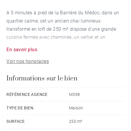
A 5 minutes à pied de la Barrière du Médoc, dans un
quartier calme, cet un ancien chai lumineux
transformé en loft de 250 m² dispose d'une grande
cuisine fermée avec cheminée, un cellier et un
salon/salle à manger avec cheminée. Sur l'aile de
En savoir plus
droite sont réparties 3 chambres, une salle de bains,
Voir nos honoraires
et une petite chambre d'invités. Sur l'aile de gauche se
trouve une suite parentale avec salle de bains et une
Informations sur le bien
piscine couverte. Un grand sous-sol de 150 m² à
aménager comprenant une cave à vin ainsi ainsi
qu'un garage deux places complètent ce bien
RÉFÉRENCE AGENCE
M398
d'exception.
TYPE DE BIEN
Maison
SURFACE
250 m²