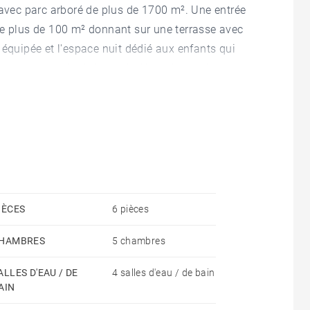
vec parc arboré de plus de 1700 m². Une entrée
de plus de 100 m² donnant sur une terrasse avec
 équipée et l'espace nuit dédié aux enfants qui
au et une salle de bains indépendante. L'étage est
ouvert avec accès à la terrasse végétalisée et d'une
ffrant un accès à une terrasse offrant une vue
'un grand garage, d'un espace buanderie ainsi que
, la dépendance dispose d'une chambre avec salle
acuzzi. Un garage deux véhicules complète ce bien
IÈCES
6 pièces
HAMBRES
5 chambres
ALLES D'EAU / DE
4 salles d'eau / de bain
AIN