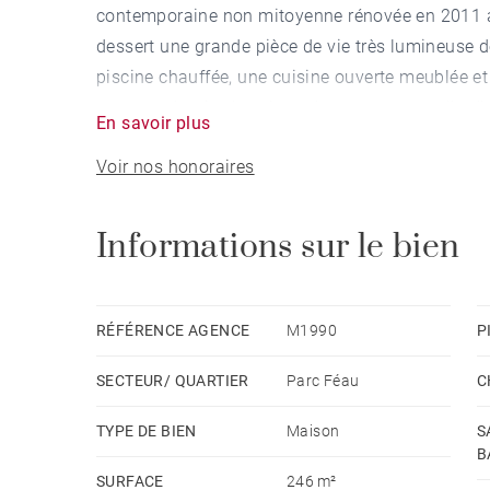
contemporaine non mitoyenne rénovée en 2011 a
dessert une grande pièce de vie très lumineuse 
piscine chauffée, une cuisine ouverte meublée et
comprend trois chambres dont une avec salle d'e
En savoir plus
dédié à l'espace parental, disposant d'un bureau 
Voir nos honoraires
suite parentale avec dressing et salle de bain, o
dégagée sur le Parc Féau. Le sous-sol dispose d
d'une cave à vin aménagée. En fond de parcelle
Informations sur le bien
d'eau donnant sur une terrasse privative avec j
d'exception. Accès privatif au Parc Féau.
Contact Paul LASSALLE : 06 20 52 49 14
RÉFÉRENCE AGENCE
M1990
P
SECTEUR/ QUARTIER
Parc Féau
C
TYPE DE BIEN
Maison
S
B
SURFACE
246 m²